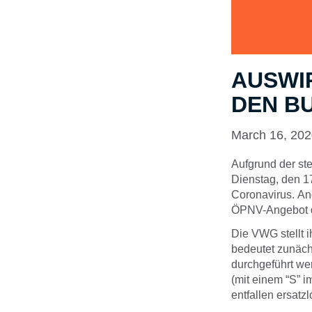
AUSWI
DEN B
March 16, 20
Aufgrund der st
Dienstag, den 
Coronavirus. An
ÖPNV-Angebot d
Die VWG stellt 
bedeutet zunäch
durchgeführt wer
(mit einem “S” 
entfallen ersatzl