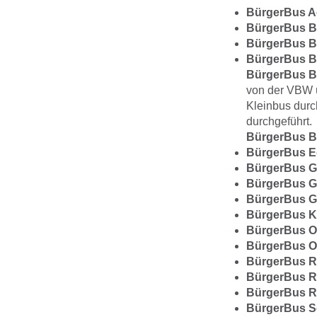
BürgerBus Ac
BürgerBus B
BürgerBus Ba
BürgerBus Bu
BürgerBus Bu
von der VBW ü
Kleinbus durc
durchgeführt.
BürgerBus Bu
BürgerBus Ed
BürgerBus Ga
BürgerBus Gn
BürgerBus G
BürgerBus Kir
BürgerBus Ot
BürgerBus Oy
BürgerBus Ra
BürgerBus Ri
BürgerBus Ro
BürgerBus So