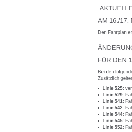
AKTUELLE
AM 16./17.
Den Fahrplan er
ÄNDERUNG
FÜR DEN 1
Bei den folgend
Zusätzlich gelt
Linie 525:
ver
Linie 529:
Fah
Linie 541:
Fah
Linie 542:
Fah
Linie 544:
Fah
Linie 545:
Fah
Linie 552:
Fah