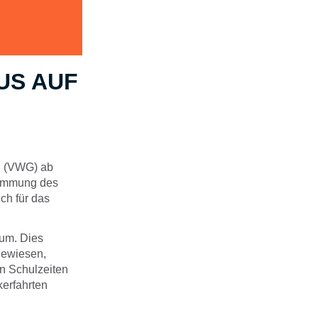
US AUF
H (VWG) ab
dämmung des
ch für das
 um. Dies
gewiesen,
en Schulzeiten
kerfahrten