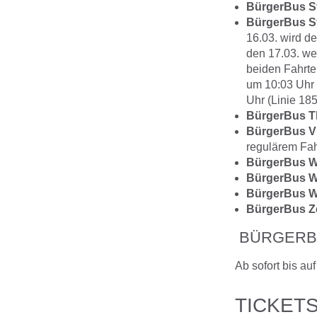
BürgerBus St
BürgerBus Sy
16.03. wird d
den 17.03. we
beiden Fahrte
um 10:03 Uhr 
Uhr (Linie 185
BürgerBus T
BürgerBus Vi
regulärem Fah
BürgerBus We
BürgerBus We
BürgerBus Wi
BürgerBus Ze
BÜRGERBU
Ab sofort bis au
TICKET