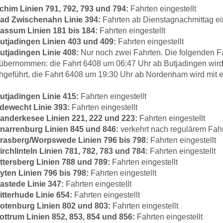
him Linien 791, 792, 793 und 794:
Fahrten eingestellt
ad Zwischenahn Linie 394:
Fahrten ab Dienstagnachmittag ein
ssum Linien 181 bis 184:
Fahrten eingestellt
tjadingen Linien 403 und 409:
Fahrten eingestellt
tjadingen Linie 408:
Nur noch zwei Fahrten. Die folgenden F
bernommen: die Fahrt 6408 um 06:47 Uhr ab Butjadingen wird
hgeführt, die Fahrt 6408 um 19:30 Uhr ab Nordenham wird mit
tjadingen Linie 415:
Fahrten eingestellt
ewecht Linie 393:
Fahrten eingestellt
nderkesee Linien 221, 222 und 223:
Fahrten eingestellt
arrenburg Linien 845 und 846:
verkehrt nach regulärem Fah
rasberg/Worpswede Linien 796 bis 798:
Fahrten eingestellt
chlinteln Linien 781, 782, 783 und 784:
Fahrten eingestellt
tersberg Linien 788 und 789:
Fahrten eingestellt
ten Linien 796 bis 798:
Fahrten eingestellt
stede Linie 347:
Fahrten eingestellt
tterhude Linie 654:
Fahrten eingestellt
tenburg Linien 802 und 803:
Fahrten eingestellt
ttrum Linien 852, 853, 854 und 856:
Fahrten eingestellt