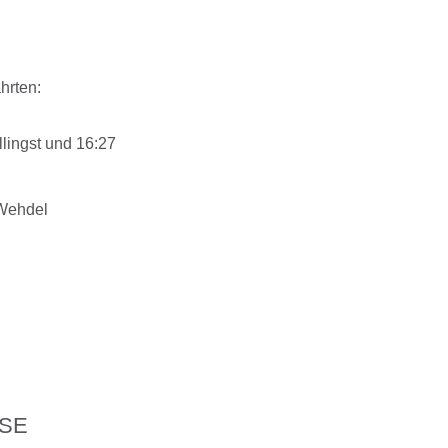
hrten:
lingst und 16:27
 Wehdel
SSE