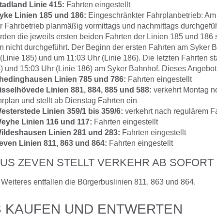
adland Linie 415:
Fahrten eingestellt
ke Linien 185 und 186:
Eingeschränkter Fahrplanbetrieb: Am
er Fahrbetrieb planmäßig vormittags und nachmittags durchgefüh
rden die jeweils ersten beiden Fahrten der Linien 185 und 186 s
n nicht durchgeführt. Der Beginn der ersten Fahrten am Syker B
(Linie 185) und um 11:03 Uhr (Linie 186). Die letzten Fahrten s
) und 15:03 Uhr (Linie 186) am Syker Bahnhof. Dieses Angebot g
hedinghausen Linien 785 und 786:
Fahrten eingestellt
sselhövede Linien 881, 884, 885 und 588:
verkehrt Montag n
rplan und stellt ab Dienstag Fahrten ein
sterstede Linien 359/1 bis 359/6:
verkehrt nach regulärem F
yhe Linien 116 und 117:
Fahrten eingestellt
ldeshausen Linien 281 und 283:
Fahrten eingestellt
ven Linien 811, 863 und 864:
Fahrten eingestellt
S ZEVEN STELLT VERKEHR AB SOFORT 
f Weiteres entfallen die Bürgerbuslinien 811, 863 und 864.
S KAUFEN UND ENTWERTEN