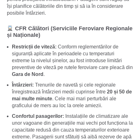
își planifice călătoriile din timp și să ia în considerare
posibile întârzieri.
CFR Călători (Serviciile Feroviare Regionale
și Naționale)
Restricții de viteză:
Conform reglementărilor de
siguranță aplicate în perioadele cu temperaturi
extreme la nivelul șinelor, au fost introduse limitări
preventive de viteză pe rutele feroviare care pleacă din
Gara de Nord
.
Întârzieri:
Trenurile de navetă și cele regionale
înregistrează întârzieri medii cuprinse între
20 și 50 de
mai multe minute
. Cele mai mari perturbări ale
graficului de mers au loc la orele amiezii.
Confortul pasagerilor:
Instalațiile de climatizare ale
unor vagoane din generațiile mai vechi pot funcționa la
capacitate redusă din cauza temperaturilor exterioare
extreme. Pasagerii sunt sfătuiți să aibă rezerve de apă