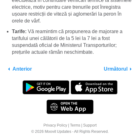
efectuează în continuare verificări tehnice la sistemele
electrice, motiv pentru care trenurile pot înregistra
ușoare restricții de viteză și aglomerări la peron în
orele de vârf.
Tarife:
Vă reamintim că propunerea de majorare a
tarifului unei călătorii de la 5 lei la 7 lei a fost
suspendată oficial de Ministerul Transporturilor;
prețurile actuale rămân neschimbate.
Anterior
Următorul
Privacy Policy
|
Terms
|
Support
© 2026 Moovit Updates - All Rights Reserved.