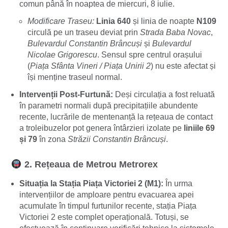
comun până în noaptea de miercuri, 8 iulie.
Modificare Traseu:
Linia 640
și linia de noapte
N109
circulă pe un traseu deviat prin
Strada Baba Novac
,
Bulevardul Constantin Brâncuși
și
Bulevardul
Nicolae Grigorescu
. Sensul spre centrul orașului
(
Piața Sfânta Vineri / Piața Unirii 2
) nu este afectat și
își menține traseul normal.
Intervenții Post-Furtună:
Deși circulația a fost reluată
în parametri normali după precipitațiile abundente
recente, lucrările de mentenanță la rețeaua de contact
a troleibuzelor pot genera întârzieri izolate pe
liniile 69
și 79
în zona
Străzii Constantin Brâncuși
.
2. Rețeaua de Metrou Metrorex
Situația la Stația Piața Victoriei 2 (M1):
În urma
intervențiilor de amploare pentru evacuarea apei
acumulate în timpul furtunilor recente, stația Piața
Victoriei 2 este complet operațională. Totuși, se