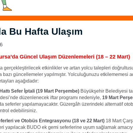
a Bu Hafta Ulaşım
26
rsa’da Güncel Ulaşım Düzenlemeleri (18 – 22 Mart)
 gerçekleştirilecek etkinlikler ve artan yolcu talepleri doğrultus
a bazı güncellemeler yapılmıştır. Yolculuğunuzu etkilememesi 
etayları aşağıdadır:
attı Sefer İptali (19 Mart Perşembe)
Büyükşehir Belediyesi ta
esi’nde düzenlenecek iftar programı nedeniyle,
19 Mart Perş
a seferler yapılamayacaktır. Güzergâh üzerindeki alternatif otobü
trol edebilirsiniz.
erleri ve Otobüs Entegrasyonu (18 ve 22 Mart)
18 Mart Çar
eri yapılacak BUDO ek gemi seferlerine uyum sağlamak amacıyla