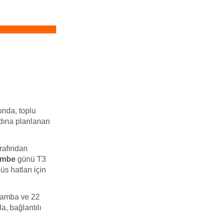
unda, toplu
adına planlanan
rafından
embe
günü T3
s hatları için
şamba ve 22
, bağlantılı