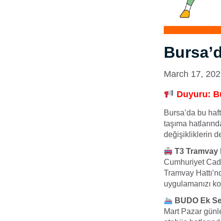
Bursa’d
March 17, 20
Duyuru: Bu
Bursa’da bu hafta
taşıma hatlarınd
değişikliklerin d
T3 Tramvay H
Cumhuriyet Cadd
Tramvay Hattı’nd
uygulamanızı kon
BUDO Ek Sef
Mart Pazar günl