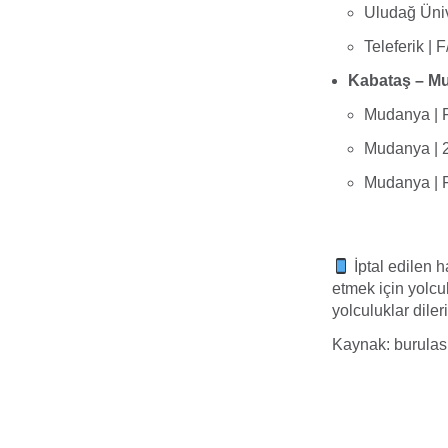
Uludağ Ünive
Teleferik | 
Kabataş – Mu
Mudanya | F
Mudanya | 2
Mudanya | F
İptal edilen h
etmek için yolc
yolculuklar dileri
Kaynak: burulas