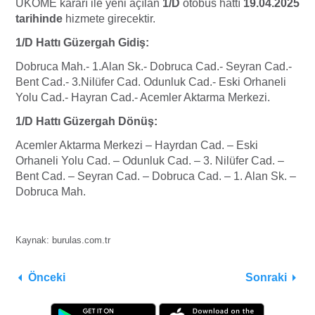
UKOME kararı ile yeni açılan
1/D
otobüs hattı
19.04.2025
tarihinde
hizmete girecektir.
1/D Hattı Güzergah Gidiş:
Dobruca Mah.- 1.Alan Sk.- Dobruca Cad.- Seyran Cad.-
Bent Cad.- 3.Nilüfer Cad. Odunluk Cad.- Eski Orhaneli
Yolu Cad.- Hayran Cad.- Acemler Aktarma Merkezi.
1/D Hattı Güzergah Dönüş:
Acemler Aktarma Merkezi – Hayrdan Cad. – Eski
Orhaneli Yolu Cad. – Odunluk Cad. – 3. Nilüfer Cad. –
Bent Cad. – Seyran Cad. – Dobruca Cad. – 1. Alan Sk. –
Dobruca Mah.
Kaynak: burulas.com.tr
Önceki
Sonraki