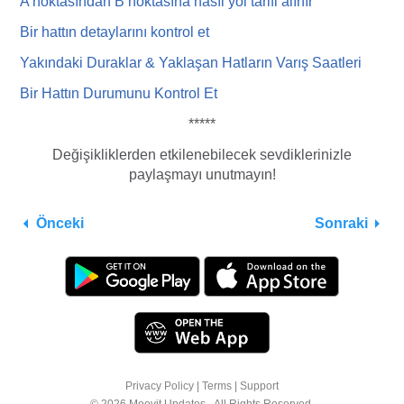
A noktasından B noktasına nasıl yol tarifi
alı
nır
Bir hattın detaylarını kontrol et
Yakındaki Duraklar & Yaklaşan Hatların Varış Saatleri
Bir Hattın Durumunu Kontrol Et
*****
Değişikliklerden etkilenebilecek sevdiklerinizle
paylaşmayı unutmayın!
Önceki
Sonraki
Privacy Policy
|
Terms
|
Support