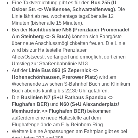
Eine Taktverdichtung gibt es für den
Bus 255 (U
Osloer Str. <> Weißensee, Schwarzelfenweg)
. Die
Linie fährt ab neu wochentags tagsüber alle 12
Minuten (bisher alle 15 Minuten).
Bei der
Nachtbuslinie N58 (Prenzlauer Promenade/​
Am Steinberg <> S Buch)
können sich Fahrgäste
über neue Anschlussmöglichkeiten freuen. Die Linie
wird bis zur Haltestelle
Prenzlauer
Allee/Ostseestr.
verlängert und ermöglicht dort einen
Umstieg zur Straßenbahnlinie M13.
Auf der
Linie Bus 893 (S Zepernick <>
Hohenschönhausen, Prerower Platz)
wird am
Wochenende zwischen S-Bahnhof Buch und Klinikum
Buch abends künftig bis 22:30 Uhr gefahren.
Die
Buslinien N7 (S+U Rathaus Spandau <>
Flughafen BER)
und
N60 (S+U Alexanderplatz/​
Memhardstr. <> Flughafen BER)
bekommen
außerdem eine neue Haltestelle auf dem
Flughafengelände am
Elly-Beinhorn-Ring
.
Weitere kleine Anpassungen am Fahrplan gibt es bei