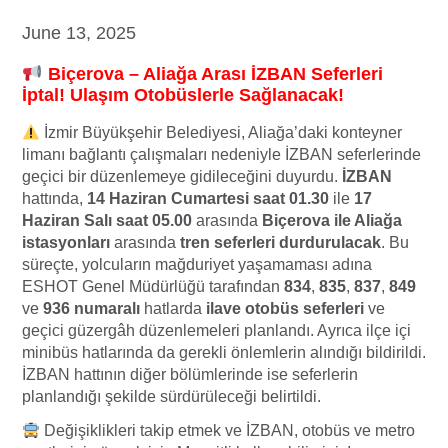
June 13, 2025
Biçerova –
Aliağa Arası İZBAN Seferleri
İptal! Ulaşım Otobüslerle Sağlanacak!
İzmir Büyükşehir Belediyesi, Aliağa’daki konteyner
limanı bağlantı çalışmaları nedeniyle İZBAN seferlerinde
geçici bir düzenlemeye gidileceğini duyurdu.
İZBAN
hattında,
14 Haziran Cumartesi saat 01.30
ile
17
Haziran Salı saat 05.00
arasında
Biçerova ile Aliağa
istasyonları
arasında
tren seferleri durdurulacak
. Bu
süreçte, yolcuların mağduriyet yaşamaması adına
ESHOT Genel Müdürlüğü tarafından
834
,
835
,
837
,
849
ve
936 numaralı
hatlarda
ilave otobüs seferleri
ve
geçici güzergâh düzenlemeleri planlandı. Ayrıca ilçe içi
minibüs hatlarında da gerekli önlemlerin alındığı bildirildi.
İZBAN hattının diğer bölümlerinde ise seferlerin
planlandığı şekilde sürdürüleceği belirtildi.
Değişiklikleri takip etmek ve İZBAN, otobüs ve metro