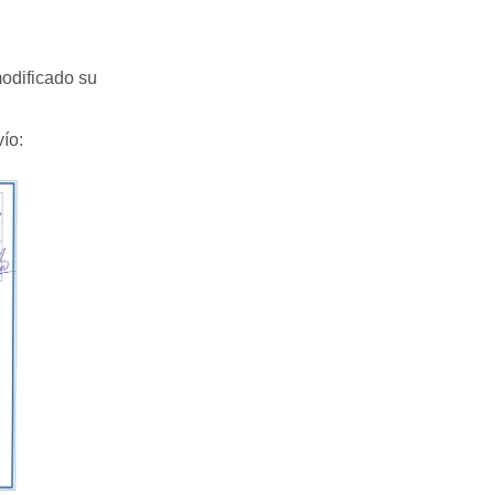
odificado su
ío: