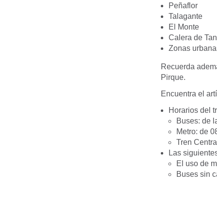
Peñaflor
Talagante
El Monte
Calera de Ta
Zonas urbanas 
Recuerda además
Pirque.
Encuentra el ar
Horarios del t
Buses: de la
Metro: de 0
Tren Centra
Las siguiente
El uso de ma
Buses sin c