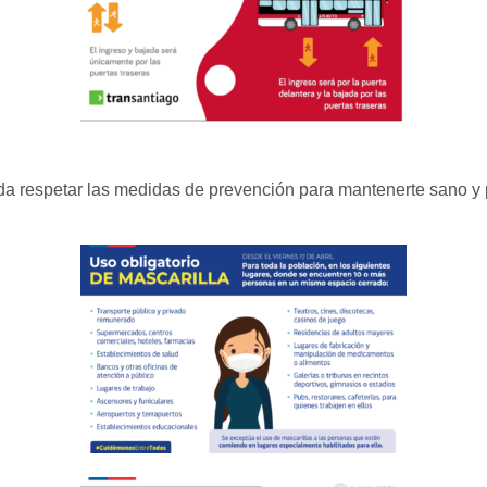
a respetar las medidas de prevención para mantenerte sano y p