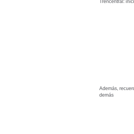
Trencentral: inic
Además, recuerd
demás