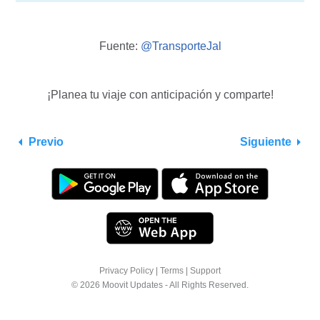
Fuente:
@TransporteJal
¡Planea tu viaje con anticipación y comparte!
Previo
Siguiente
Privacy Policy
|
Terms
|
Support
© 2026 Moovit Updates - All Rights Reserved.