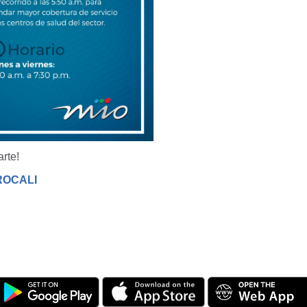
rte!
ROCALI