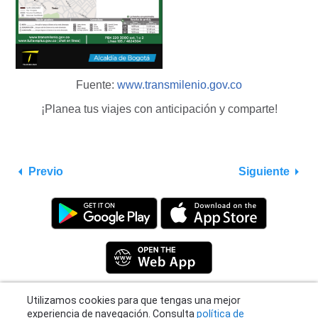
Fuente:
www.transmilenio.gov.co
¡Planea tus viajes con anticipación y comparte!
Previo
Siguiente
Utilizamos cookies para que tengas una mejor
experiencia de navegación. Consulta
política de
Privacy Policy
|
Terms
|
Support
cookies
para obtener más información o haz
© 2026 Moovit Updates - All Rights Reserved.