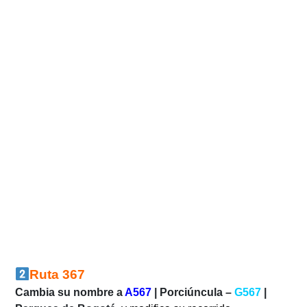
Ruta
367
Cambia su nombre a
A567
| Porciúncula –
G567
|