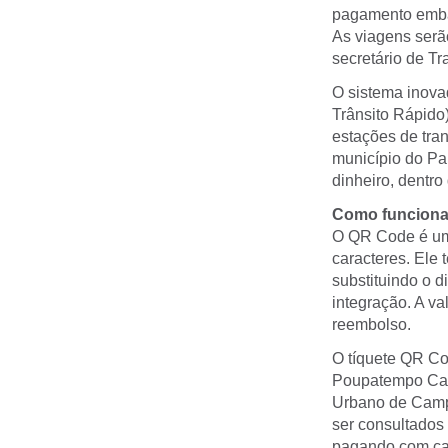
pagamento emba
As viagens serão
secretário de Tr
O sistema inova
Trânsito Rápido
estações de tra
município do Pa
dinheiro, dentro
Como funcion
O QR Code é um 
caracteres. Ele 
substituindo o 
integração. A va
reembolso.
O tíquete QR Co
Poupatempo Cam
Urbano de Campi
ser consultados
pagando com cart