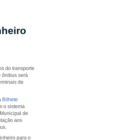
heiro
os do transporte
 ônibus será
erminais de
a
Bilhete
m o sistema
Municipal de
ntação aos
us.
inheiro para o