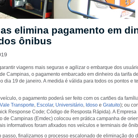
as elimina pagamento em din
 dos ônibus
019
arantir viagens mais seguras e agilizar o embarque dos usuári
o de Campinas, o pagamento embarcado em dinheiro da tarifa de
r do dia 19 de janeiro. A medida é válida para todos os pontos e t
veículo, o pagamento poderá ser feito com os cartões da famíli
Vale Transporte
,
Escolar
,
Universitário
,
Idoso
e
Gratuito
); ou co
ick Response Code; Código de Resposta Rápida). A Empresa 
o de Campinas (Emdec) colocou em prática campanha de orie
ais informativos foram afixados nos veículos e terminais de ônib
o passo, finalizamos o processo escalonado de eliminação do d