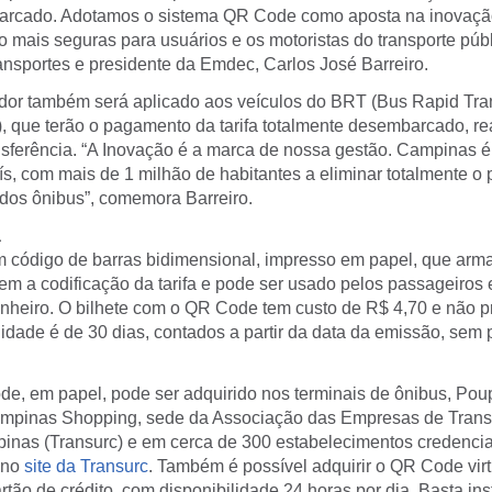
rcado. Adotamos o sistema QR Code como aposta na inovação
 mais seguras para usuários e os motoristas do transporte públ
ansportes e presidente da Emdec, Carlos José Barreiro.
dor também será aplicado aos veículos do BRT (Bus Rapid Tran
), que terão o pagamento da tarifa totalmente desembarcado, re
nsferência. “A Inovação é a marca de nossa gestão. Campinas é
ís, com mais de 1 milhão de habitantes a eliminar totalmente 
 dos ônibus”, comemora Barreiro.
a
código de barras bidimensional, impresso em papel, que arm
tem a codificação da tarifa e pode ser usado pelos passageiros 
dinheiro. O bilhete com o QR Code tem custo de R$ 4,70 e não p
lidade é de 30 dias, contados a partir da data da emissão, sem 
de, em papel, pode ser adquirido nos terminais de ônibus, Po
pinas Shopping, sede da Associação das Empresas de Transp
nas (Transurc) e em cerca de 300 estabelecimentos credenc
 no
site da Transurc
. Também é possível adquirir o QR Code virtu
ão de crédito, com disponibilidade 24 horas por dia. Basta ins