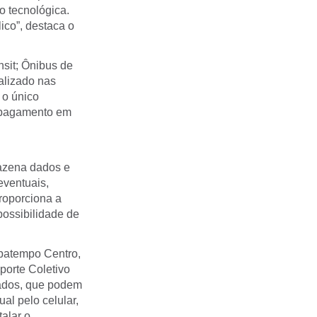
 tecnológica.
ico”, destaca o
sit; Ônibus de
alizado nas
 o único
o pagamento em
azena dados e
eventuais,
roporciona a
possibilidade de
upatempo Centro,
orte Coletivo
iados, que podem
al pelo celular,
talar o