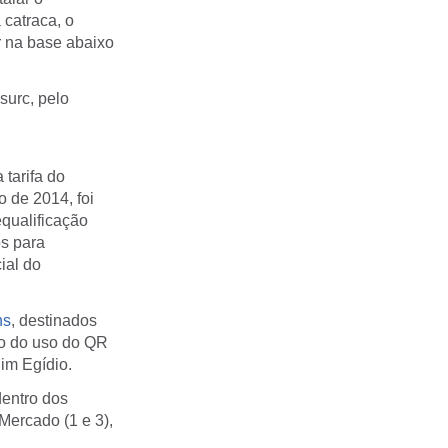
 catraca, o
r na base abaixo
surc, pelo
tarifa do
o de 2014, foi
qualificação
os para
ial do
ns
, destinados
oto do uso do QR
im Egídio.
dentro dos
Mercado (1 e 3),