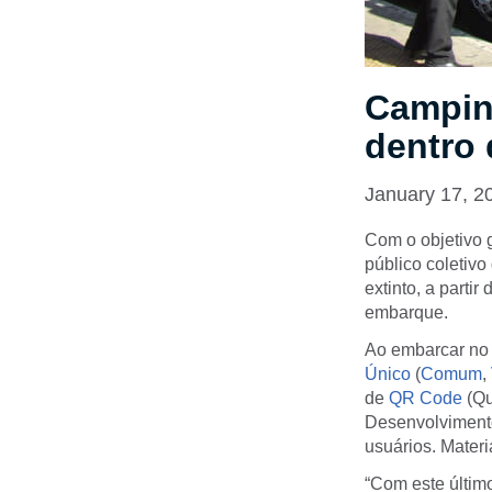
Campin
dentro
January 17, 2
Com o objetivo g
público coletiv
extinto, a parti
embarque.
Ao embarcar no 
Único
(
Comum
,
de
QR Code
(Qu
Desenvolviment
usuários. Materi
“Com este últim