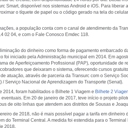
urc Smart, disponível nos sistemas Android e iOS. Para liberar a
oximar o tíquete de papel ou o código gerado na tela do celula
mações, a população conta com o canal de atendimento da Tran
14 02 04, e com o Fale Conosco Emdec 118.
liminação do dinheiro como forma de pagamento embarcado da 
co foi iniciado pela Administração municipal em 2014. Em agost
ama de Aperfeiçoamento Profissional (PAP), oportunidade de re
 cobradores que deixaram o sistema, oferecendo cursos gratuit
 de atuação, através de parceria da Transurc com o Serviço Soc
t) / Serviço Nacional de Aprendizagem do Transporte (Senat).
e 2014, foram habilitados o Bilhete 1 Viagem e
Bilhete 2 Viage
eventuais. Em 20 de janeiro de 2017, teve início o projeto pil
us de oito linhas que atendem aos distritos de Sousas e Joaqu
reiro de 2018, não é mais possível pagar a tarifa em dinheiro 
m do Terminal Central. A medida foi estendida para o Terminal 
de 2018.