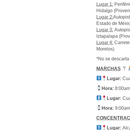
Lugar 1:
Perifér
Hidalgo (Proven
Lugar 2:
Autopis
Estado de Méxi
Lugar 3:
Autopis
Iztapalapa (Pro
Lugar 4:
Carrete
Morelos)
*No se descarta 
MARCHAS
Lugar:
Cua
Hora:
8:00a
Lugar:
Cua
Hora:
9:00a
CONCENTRAC
Lugar:
Alc