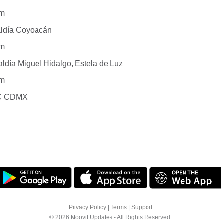
am
aldía Coyoacán
pm
aldía Miguel Hidalgo, Estela de Luz
pm
SC CDMX
Privacy Policy
|
Terms
|
Support
© 2026 Moovit Updates - All Rights Reserved.