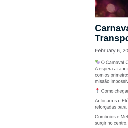
Carnav
Transpo
February 6, 2
O Carnaval C
A espera acabou
com os primeiros
missão impossív
Como chegar
Autocarros e El
reforçadas para o
Comboios e Metr
surgir no centro.