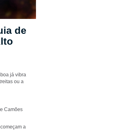
uia de
lto
boa já vibra
reitas ou a
 de Camões
ue começam a