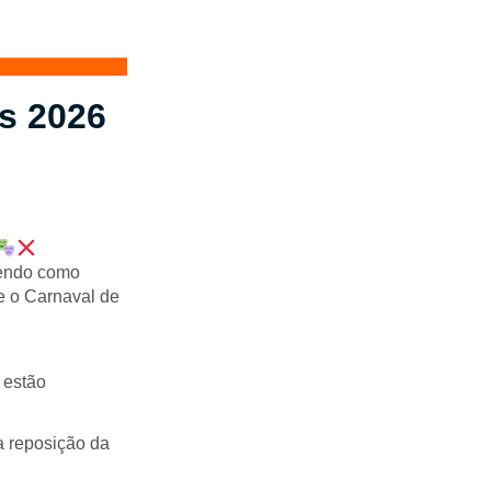
s 2026
tendo como
e o Carnaval de
 estão
na reposição da