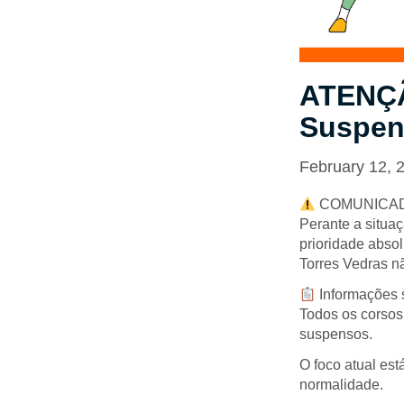
ATENÇÃ
Suspen
February 12, 
COMUNICADO 
Perante a situa
prioridade abso
Torres Vedras nã
Informações 
Todos os corsos
suspensos.
O foco atual est
normalidade.