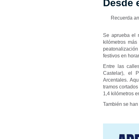
Desde e
Recuerda ante
Se aprueba el n
kilómetros más 
peatonalización
festivos en hor
Entre las call
Castelar), el
Arcentales. Aquí
tramos cortados
1,4 kilómetros e
También se han 