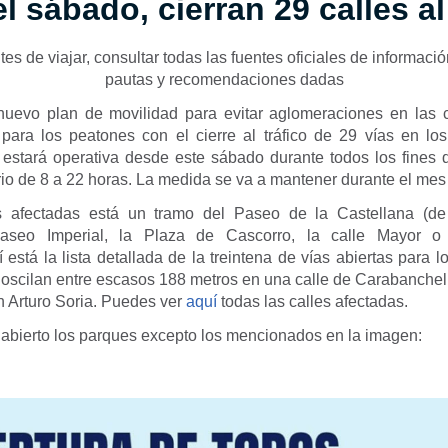
l sábado, cierran 29 calles al
s de viajar, consultar todas las fuentes oficiales de informació
pautas y recomendaciones dadas
uevo plan de movilidad para evitar aglomeraciones en las 
para los peatones con el cierre al tráfico de 29 vías en los 
 estará operativa desde este sábado durante todos los fines
ario de 8 a 22 horas. La medida se va a mantener durante el me
es afectadas está un tramo del Paseo de la Castellana (d
 Paseo Imperial, la Plaza de Cascorro, la calle Mayor o
 está la lista detallada de la treintena de vías abiertas para 
 oscilan entre escasos 188 metros en una calle de Carabanche
n Arturo Soria. Puedes ver
aquí
todas las calles afectadas.
abierto los parques excepto los mencionados en la imagen: