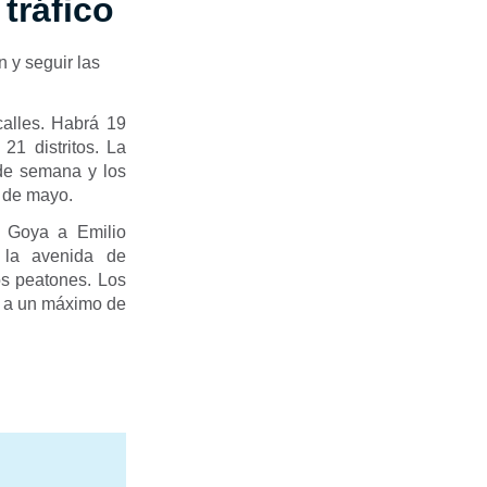
 tráfico
n y seguir las
calles. Habrá 19
21 distritos. La
 de semana y los
s de mayo.
e Goya a Emilio
 la avenida de
los peatones. Los
l a un máximo de