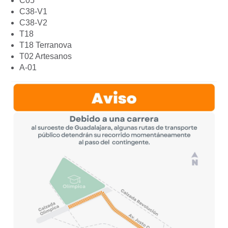
C05
C38-V1
C38-V2
T18
T18 Terranova
T02 Artesanos
A-01