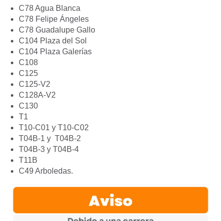
C78 Agua Blanca
C78 Felipe Ángeles
C78 Guadalupe Gallo
C104 Plaza del Sol
C104 Plaza Galerías
C108
C125
C125-V2
C128A-V2
C130
T1
T10-C01 y T10-C02
T04B-1 y T04B-2
T04B-3 y T04B-4
T11B
C49 Arboledas.