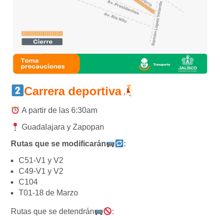
Carrera deportiva
A partir de las 6:30am
Guadalajara y Zapopan
Rutas que se modificarán
:
C51-V1 y V2
C49-V1 y V2
C104
T01-18 de Marzo
Rutas que se detendrán
: