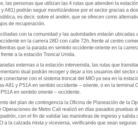
re, las personas que utilizan las 4 rutas que atienden la estaci
 y A81) podrán seguir movilizándose por el sector gracias a do
pública, es decir, sobre el andén, que se ofrecen como alternati
ajos de recuperación.
ciliadas con la comunidad y las autoridades estarán ubicadas a
occidente en la carrera 28D con calle 72h, frente al centro comer
entras que la parada en sentido occidente-oriente en la carrer
 frente a la estación Troncal Unida.
radas externas a la estación intervenida, las rutas que transit
entario dual podrán recoger y dejar a los usuarios del sector
e conectarse con el sistema troncal del MIO ya sea en la estac
as A81 y P51A en sentido occidente – oriente, o en la terminal 
 P51A en sentido oriente – occidente.
o del plan de contingencia la Oficina de Planeación de la Op
de Operaciones de Metro Cali realizó en días pasados pruebas 
 padrón, con el fin de validar las maniobras de ingreso y salida d
O a la calzada mixta y viceversa, verificando que sean seguras 