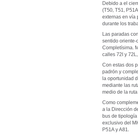
Debido a el cier
(T50, T51, P51A
externas en vía 
durante los trab
Las paradas con
sentido oriente-
Completísima. Mi
calles 72I y 72L,
Con estas dos pa
padrón y complem
la oportunidad d
mediante las rut
medio de la ruta
Como complement
a la Dirección 
bus de tipología
exclusivo del MI
P51A y A81.