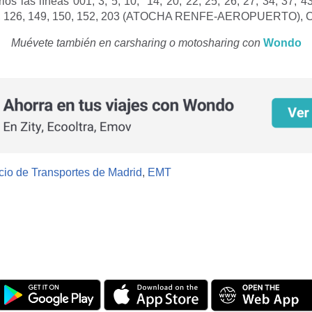
rios las líneas 001, 3, 5, 10, 14, 20, 22, 25, 26, 27, 34, 37, 43
0, 126, 149, 150, 152, 203 (ATOCHA RENFE-AEROPUERTO), C
Muévete también en carsharing o motosharing con
Wondo
io de Transportes de Madrid
,
EMT