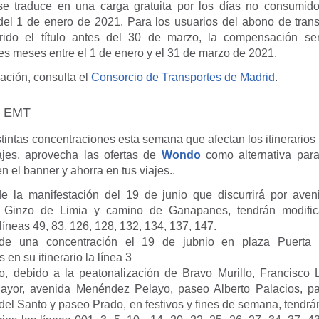
e traduce en una carga gratuita por los días no consumid
del 1 de enero de 2021. Para los usuarios del abono de tran
rido el título antes del 30 de marzo, la compensación se
es meses entre el 1 de enero y el 31 de marzo de 2021.
ación, consulta el
Consorcio de Transportes de Madrid
.
e EMT
intas concentraciones esta semana que afectan los itinerarios 
iajes, aprovecha las ofertas de
Wondo
como alternativa par
n el banner y ahorra en tus viajes..
e la manifestación del 19 de junio que discurrirá por aven
 Ginzo de Limia y camino de Ganapanes, tendrán modific
s líneas 49, 83, 126, 128, 132, 134, 137, 147.
de una concentración el 19 de jubnio en plaza Puerta d
 en su itinerario la línea 3
o, debido a la peatonalización de Bravo Murillo, Francisco 
Mayor, avenida Menéndez Pelayo, paseo Alberto Palacios, pa
del Santo y paseo Prado, en festivos y fines de semana, tendrá