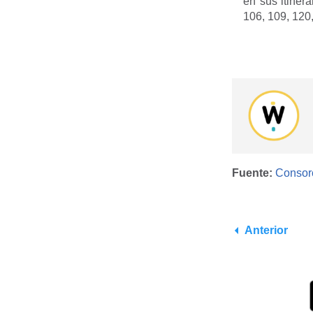
en sus itinera
106, 109, 12
Fuente:
Consorc
Anterior