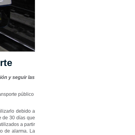
rte
ión y seguir las
ansporte público
lizarlo debido a
e de 30 días que
ilizados a partir
do de alarma. La