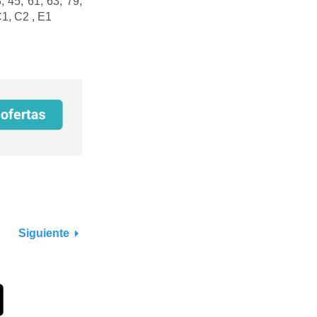
, 45, 61, 63, 79,
1, C2 , E1
Siguiente