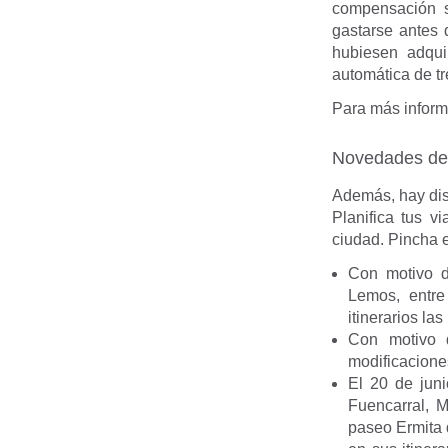
compensación s
gastarse antes 
hubiesen adqui
automática de tr
Para más inform
Novedades d
Además, hay dist
Planifica tus v
ciudad. Pincha e
Con motivo d
Lemos, entre
itinerarios la
Con motivo 
modificaciones
El 20 de juni
Fuencarral, 
paseo Ermita 