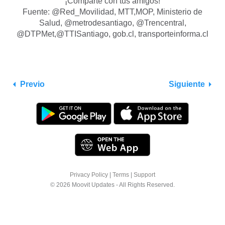
¡Comparte con tus amigos!
Fuente: @Red_Movilidad, MTT,MOP, Ministerio de
Salud, @metrodesantiago, @Trencentral,
@DTPMet,@TTISantiago, gob.cl, transporteinforma.cl
Previo
Siguiente
Privacy Policy
|
Terms
|
Support
© 2026 Moovit Updates - All Rights Reserved.