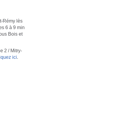
nt-Rémy lès
es 6 à 9 min
ous Bois et
 2 / Mitry-
iquez ici
.