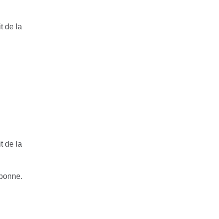
t de la
t de la
ubonne.