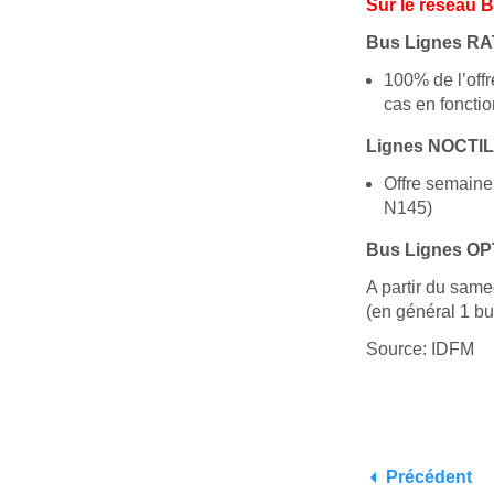
Sur le réseau 
Bus
Lignes R
100% de l’offr
cas en fonctio
Lignes NOCTI
Offre semaine
N145)
Bus
Lignes OP
A partir du sam
(en général 1 bus
Source: IDFM
Précédent