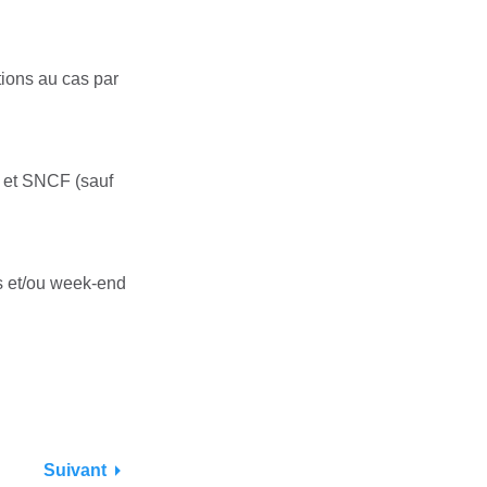
tions au cas par
P et SNCF (sauf
s et/ou week-end
Suivant