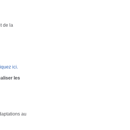
t de la
iquez ici.
aliser les
daptations au