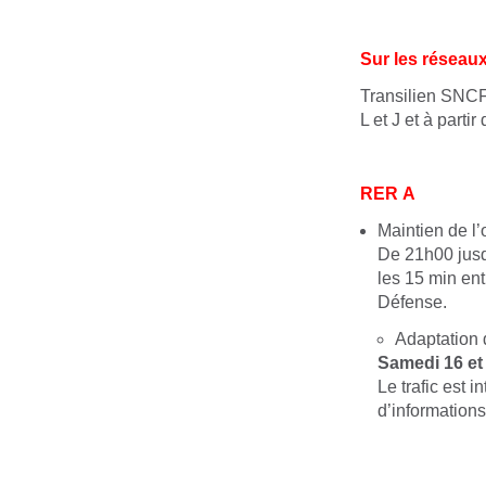
Sur les réseau
Transilien SNCF 
L et J et à parti
RER
A
Maintien de l’
De 21h00 jusqu
les 15 min en
Défense.
Adaptation d
Samedi 16 et
Le trafic est 
d’information