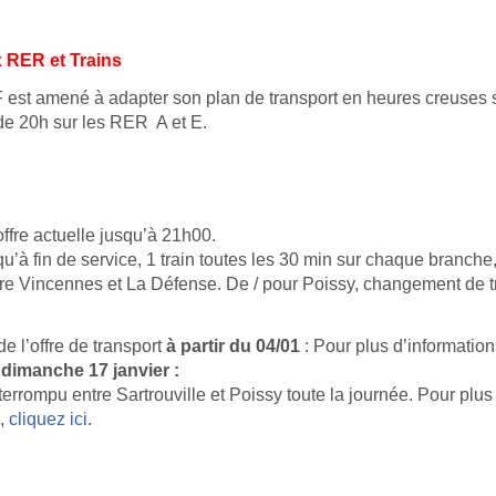
x RER et Trains
est amené à adapter son plan de transport en heures creuses s
r de 20h sur les RER A et E.
offre actuelle jusqu’à 21h00.
’à fin de service, 1 train toutes les 30 min sur chaque branche, 
tre Vincennes et La Défense. De / pour Poissy, changement de t
e l’offre de transport
à partir du 04/01
: Pour plus d’informatio
 dimanche 17 janvier :
interrompu entre Sartrouville et Poissy toute la journée. Pour plus
s,
cliquez ici
.