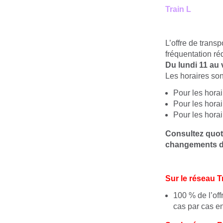
Train L
L’offre de trans
fréquentation réd
Du lundi 11 au 
Les horaires son
Pour les horai
Pour les hora
Pour les horai
Consultez quoti
changements d
Sur le réseau 
100 % de l’off
cas par cas en