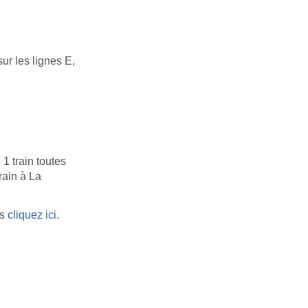
ur les lignes E,
1 train toutes
rain à La
ns
cliquez ici.