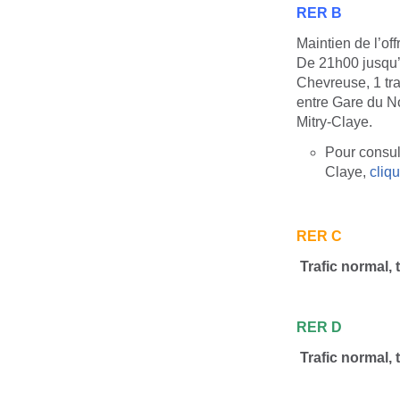
RER
B
Maintien de l’of
De 21h00 jusqu’à
Chevreuse, 1 tra
entre Gare du No
Mitry-Claye.
Pour consult
Claye,
cliqu
RER
C
Trafic normal, 
RER
D
Trafic normal, 