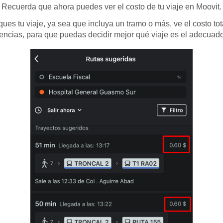
Recuerda que ahora puedes ver el costo de tu viaje en Moovit.
ues tu viaje, ya sea que incluya un tramo o más, ve el costo tota
rencias, para que puedas decidir mejor qué viaje es el adecuado 