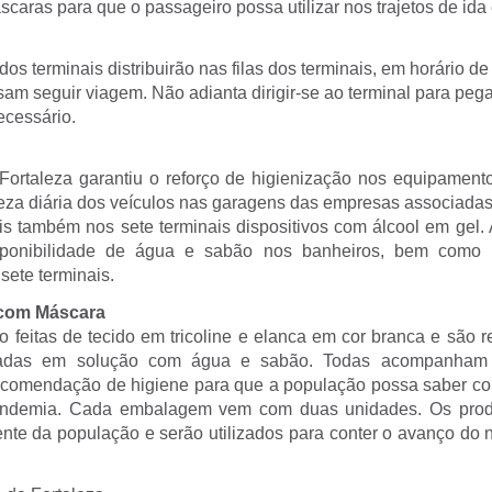
aras para que o passageiro possa utilizar nos trajetos de ida 
dos terminais distribuirão nas filas dos terminais, em horário de
am seguir viagem. Não adianta dirigir-se ao terminal para peg
ecessário.
 Fortaleza garantiu o reforço de higienização nos equipamento
peza diária dos veículos nas garagens das empresas associadas
is também nos sete terminais dispositivos com álcool em gel. 
isponibilidade de água e sabão nos banheiros, bem como 
sete terminais.
 com Máscara
feitas de tecido em tricoline e elanca em cor branca e são re
vadas em solução com água e sabão. Todas acompanham
ecomendação de higiene para que a população possa saber com
ndemia. Cada embalagem vem com duas unidades. Os prod
te da população e serão utilizados para conter o avanço do 