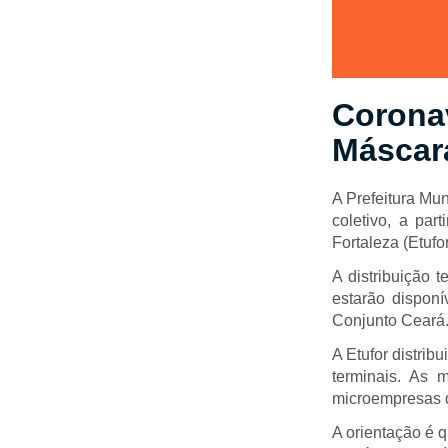
Coronav
Máscara
A Prefeitura Mun
coletivo, a par
Fortaleza (Etufor
A distribuição 
estarão dispon
Conjunto Ceará
A Etufor distrib
terminais. As m
microempresas d
A orientação é q