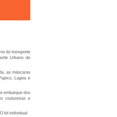
ros do transporte
sporte Urbano de
ida, as máscaras
Papicu, Lagoa e
s de embarque dos
or costureiras e
O kit individual