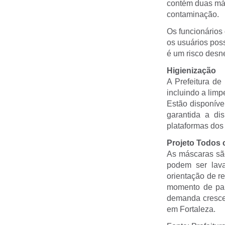
contém duas másc
contaminação.
Os funcionários 
os usuários poss
é um risco desn
Higienização
A Prefeitura de
incluindo a lim
Estão disponíve
garantida a d
plataformas dos 
Projeto Todos
As máscaras são 
podem ser la
orientação de r
momento de pa
demanda crescen
em Fortaleza.