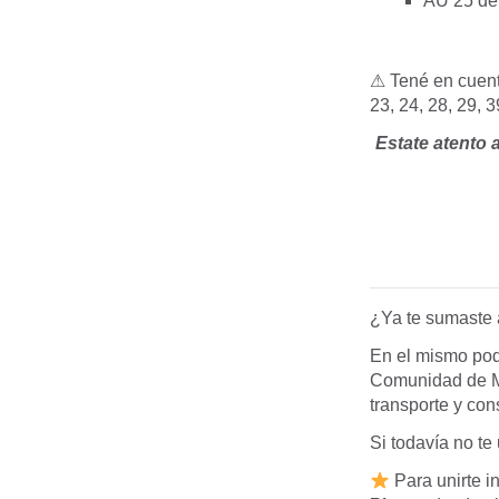
AU 25 de 
⚠ Tené en cuenta
23, 24, 28, 29, 3
Estate atento 
¿Ya te sumaste 
En el mismo pod
Comunidad de Moo
transporte y con
Si todavía no te
Para unirte i