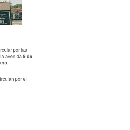
rcular por las
e
la avenida
9 de
ano.
irculan por el