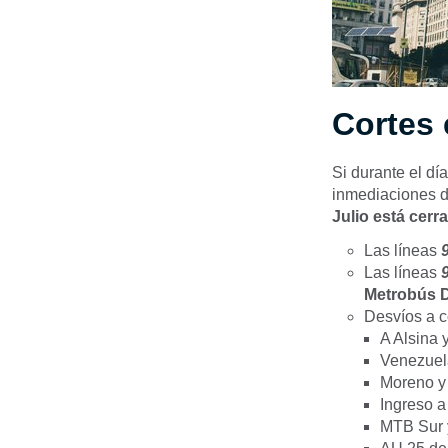
Cortes
Si durante el dí
inmediaciones d
Julio está cerr
Las líneas
Las líneas
9
Metrobús D
Desvíos a c
A Alsina 
Venezuela
Moreno y 
Ingreso 
MTB Sur 