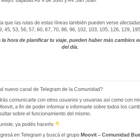
Mayo: bajadas Av 9 de Julio y Av San Juan
 que las rutas de estas líneas también pueden verse afectadas: 
9, 45, 53, 56, 57, 60, 67, 70, 86, 96, 102, 103, 105, 126, 129, 19
a la hora de planificar tu viaje, pueden haber más cambios e
del día.
al nuevo canal de Telegram de la Comunidad?
rás comunicarte con otros usuarios y usuarias así como con m
vit, a fin de poder informar e informarte sobre todos los camb
sultar sobre el funcionamiento del mismo.
 uniste, ya podés hacerlo
ngresá en Telegram y buscá el grupo
Moovit – Comunidad Bue