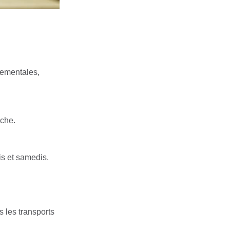
nementales,
nche.
is et samedis.
s les transports