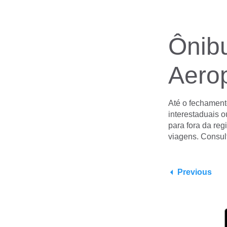
Ônibu
Aero
Até o fechament
interestaduais 
para fora da re
viagens. Consul
Previous