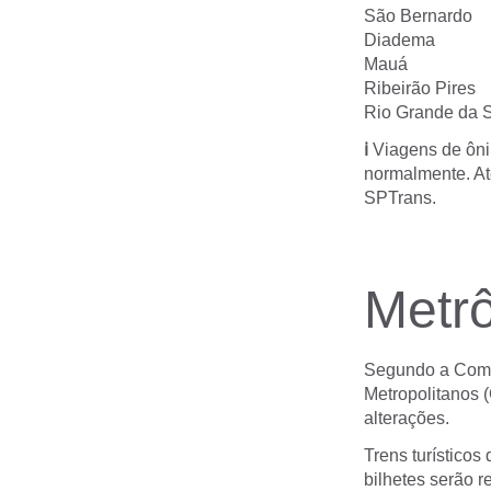
São Bernardo
Diadema
Mauá
Ribeirão Pires
Rio Grande da 
ℹ
Viagens de ôni
normalmente. At
SPTrans.
Metr
Segundo a Compa
Metropolitanos 
alterações.
Trens turístico
bilhetes serão r