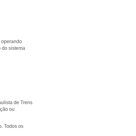
o operando
o do sistema
lista de Trens
ução ou
o. Todos os