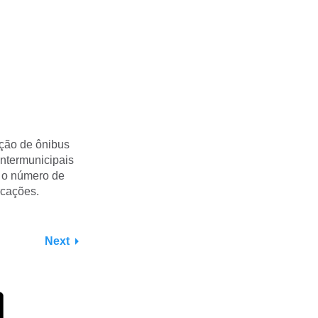
ação de ônibus
intermunicipais
⅓ o número de
rcações.
Next