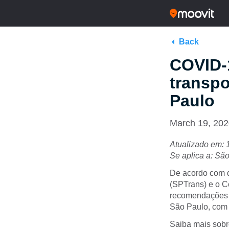
Back
COVID-1
transpo
Paulo
March 19, 20
Atualizado em: 
Se aplica a: Sã
De acordo com 
(SPTrans) e o Co
recomendações (
São Paulo, com 
Saiba mais sob