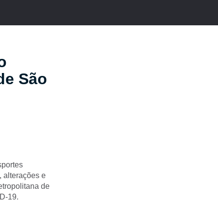
o
 de São
sportes
 alterações e
tropolitana de
ID-19.