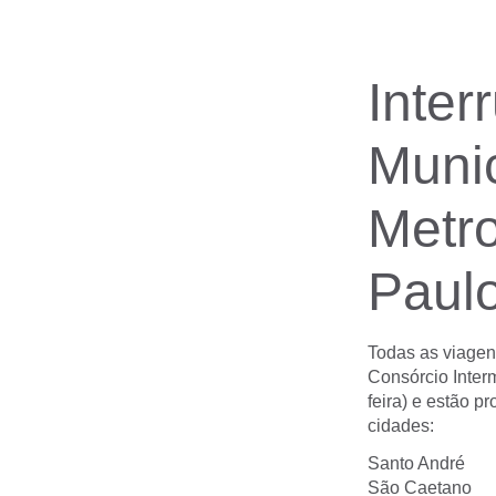
Inter
Munic
Metro
Paul
Todas as viagen
Consórcio Inter
feira) e estão p
cidades:
Santo André
São Caetano