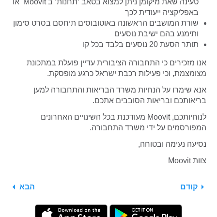
טעינה שאת מיקומן ניתן למצוא בטאב ‘תחנות’ ב Moovit או
באפליקציה ייעודית לכך
שורת המושבים הראשונה באוטובוסים תיחסם בסרט סימון
ותימנע בהם ישיבת נוסעים
תותר הסעת 20 נוסעים בלבד בכל קו
אנו מזכירים כי התחבורה הציבורית עדיין פועלת במתכונת
מצומצמת, וכי פעילות רכבת ישראל כרגע מופסקת.
אנא שימרו על הנחיות משרד הבריאות והתחבורה למען
בריאותכם ובריאות הסובבים אתכם.
לנוחיותכם, Moovit מעודכנת בכל השינויים האחרונים
המפורסמים על ידי משרד התחבורה.
נסיעה נעימה ובטוחה,
צוות Moovit
קודם
הבא