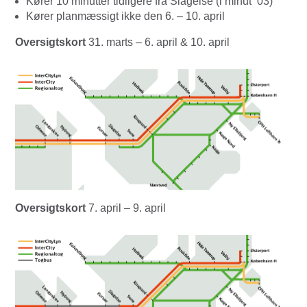
Kører 10 minutter tidligere fra Slagelse (i minut ’03)
Kører planmæssigt ikke den 6. – 10. april
Oversigtskort
31. marts – 6. april & 10. april
Oversigtskort
7. april – 9. april