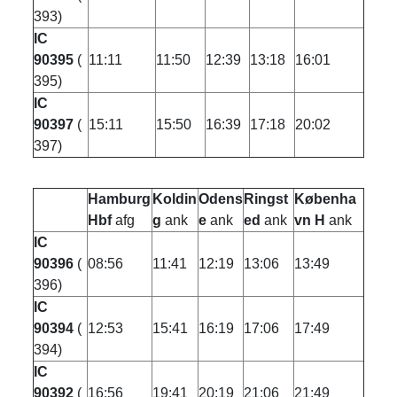
393)
IC
90395
(
11:11
11:50
12:39
13:18
16:01
395)
IC
90397
(
15:11
15:50
16:39
17:18
20:02
397)
Hamburg
Koldin
Odens
Ringst
Københa
Hbf
afg
g
ank
e
ank
ed
ank
vn H
ank
IC
90396
(
08:56
11:41
12:19
13:06
13:49
396)
IC
90394
(
12:53
15:41
16:19
17:06
17:49
394)
IC
90392
(
16:56
19:41
20:19
21:06
21:49