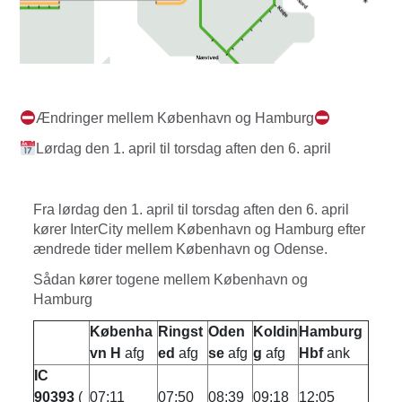
Ændringer mellem København og Hamburg
Lørdag den 1. april til torsdag aften den 6. april
Fra lørdag den 1. april til torsdag aften den 6. april
kører InterCity mellem København og Hamburg efter
ændrede tider mellem København og Odense.
Sådan kører togene mellem København og
Hamburg
Københa
Ringst
Oden
Koldin
Hamburg
vn H
afg
ed
afg
se
afg
g
afg
Hbf
ank
IC
90393
(
07:11
07:50
08:39
09:18
12:05