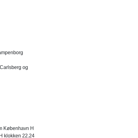
lampenborg
 Carlsberg og
llem København H
 H klokken 22.24