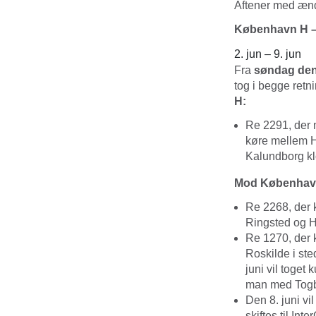
Aftener med æn
København H –
2. jun – 9. jun
Fra
søndag den 2
tog i begge ret
H:
Re 2291, der n
køre mellem H
Kalundborg klo
Mod Københav
Re 2268, der k
Ringsted og H
Re 1270, der k
Roskilde i st
juni vil toget
man med Togbu
Den 8. juni vi
skiftes til In