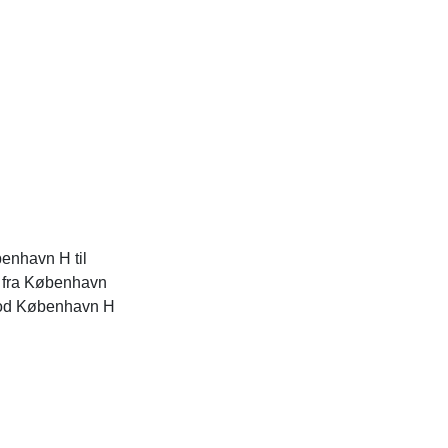
øbenhavn H til
e fra København
 mod København H