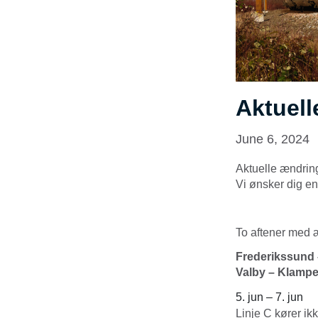
Aktuell
June 6, 2024
Aktuelle ændring
Vi ønsker dig en 
To aftener med 
Frederikssund 
Valby – Klamp
5. jun – 7. jun
Linje C kører i