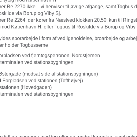
rer Re 2270 ikke – vi henviser til øvrige afgange, samt Togbus d
oskilde via Borup og Viby Sj.
rer Re 2264, der kører fra Næstved klokken 20.50, kun til Ringst
og mod København H, eller Togbus til Roskilde via Borup og Viby 
ldes sporarbejde i form af vedligeholdelse, broarbejde og arb
er holder Togbusserne
rpladsen ved fjerntogsperronen, Nordstjernen
erminalen ved stationsbygningen
Østergade (modsat side af stationsbygningen)
d
Forpladsen ved stationen (Tofthøjvej)
stationen (Hovedgaden)
terminalen ved stationsbygningen
og tidlige morgener med tog efter en ændret køreplan, samt enk