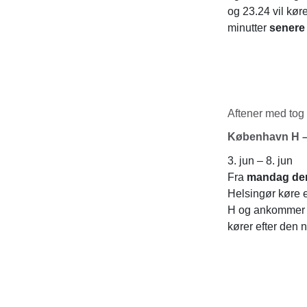
og 23.24 vil kør
minutter
senere
Aftener med tog
København H –
3. jun – 8. jun
Fra
mandag den 3
Helsingør køre e
H og ankommer o
kører efter den 