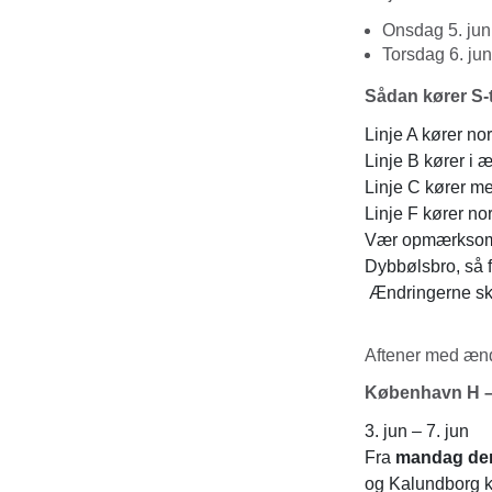
Onsdag 5. ju
Torsdag 6. ju
Sådan kører S-
Linje A kører no
Linje B kører i 
Linje C kører 
Linje F kører no
Vær opmærksom p
Dybbølsbro, så 
Ændringerne sk
Aftener med ænd
København H –
3. jun – 7. jun
Fra
mandag den 3
og Kalundborg k