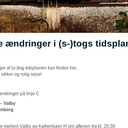
e ændringer i (s-)togs tidspl
er af (s-)tog tidsplanen kan findes her.
sikker og rolig rejse!
ændringer på linje C
– Valby
enborg
kke mellem Valby og København H om aftenen fra kl. 20:30