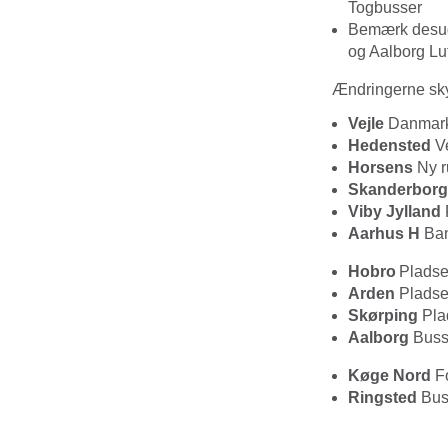
Togbusser
Bemærk desud
og Aalborg Lu
Ændringerne sky
Vejle
Danmark
Hedensted
Ve
Horsens
Ny r
Skanderborg
Viby Jylland
Aarhus H
Ban
Hobro
Pladse
Arden
Pladse
Skørping
Pla
Aalborg
Buss
Køge Nord
Fo
Ringsted
Bust