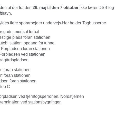
en at der fra den
26. maj til den 7 oktober
ikke kører DSB tog
fthavn.
ldes flere sporarbejder undervejs.
Her holder Togbusserne
sgade, modsat forhal
stlige plads foran stationen
utebilstation, opgang fra tunnel
Forpladsen foran stationen
Forpladsen ved stationen
egårdspladsen
n foran stationen
n foran stationen
dsen foran stationen
top C
rpladsen ved fjerntogsperronen, Nordstjernen
erminalen ved stationsbygningen