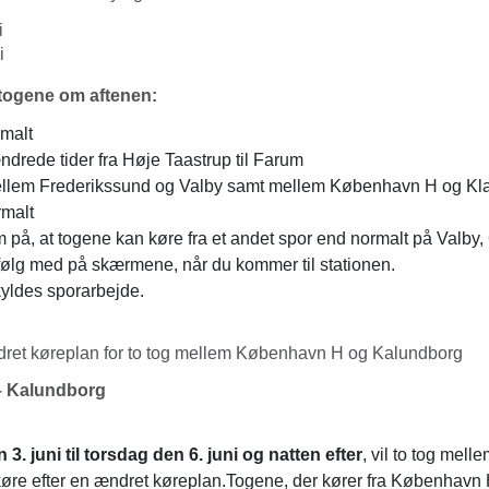
ni
ni
togene om aftenen:
rmalt
ændrede tider fra Høje Taastrup til Farum
mellem Frederikssund og Valby samt mellem København H og K
rmalt
å, at togene kan køre fra et andet spor end normalt på Valby,
følg med på skærmene, når du kommer til stationen.
yldes sporarbejde.
ret køreplan for to tog mellem København H og Kalundborg
 Kalundborg
. juni til torsdag den 6. juni og natten efter
, vil to tog me
øre efter en ændret køreplan.Togene, der kører fra København