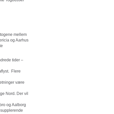
 togene mellem
ricia og Aarhus
te
rede tider –
flyst. Flere
 retninger være
ge Nord. Der vil
bro og Aalborg
e supplerende