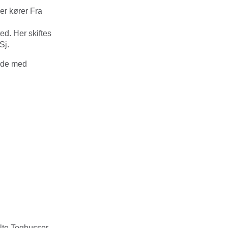
er kører Fra
ed. Her skiftes
Sj.
ejde med
elte Togbusser