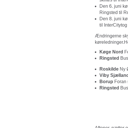
Den 6. juni kø
Ringsted til R
Den 8. juni kø
til InterCityt
Ændringerne sky
køreledninger.
H
Køge Nord
Fo
Ringsted
Bust
Roskilde
Ny 
Viby Sjællan
Borup
Foran 
Ringsted
Bus
Aftener, nætter 