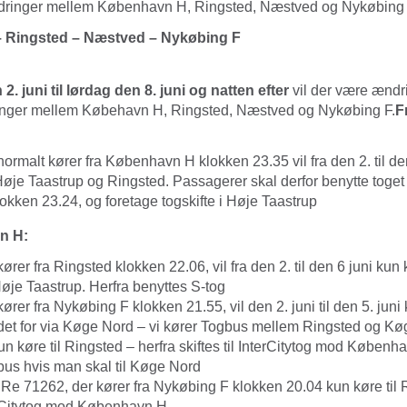
dringer mellem København H, Ringsted, Næstved og Nykøbing
 Ringsted – Næstved – Nykøbing F
. juni til lørdag den 8. juni og natten efter
vil der være ændri
ninger mellem Købehavn H, Ringsted, Næstved og Nykøbing F.
F
ormalt kører fra København H klokken 23.35 vil fra den 2. til de
øje Taastrup og Ringsted. Passagerer skal derfor benytte toge
kken 23.24, og foretage togskifte i Høje Taastrup
n H:
ører fra Ringsted klokken 22.06, vil fra den 2. til den 6 juni ku
øje Taastrup. Herfra benyttes S-tog
ører fra Nykøbing F klokken 21.55, vil den 2. juni til den 5. juni 
edet for via Køge Nord – vi kører Togbus mellem Ringsted og Kø
 kun køre til Ringsted – herfra skiftes til InterCitytog mod Københ
s hvis man skal til Køge Nord
l Re 71262, der kører fra Nykøbing F klokken 20.04 kun køre til 
terCitytog mod København H