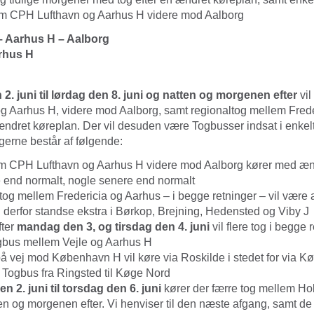
m CPH Lufthavn og Aarhus H videre mod Aalborg
 Aarhus H – Aalborg
arhus H
2. juni til lørdag den 8. juni og natten og morgenen efter
vil
 Aarhus H, videre mod Aalborg, samt regionaltog mellem Frede
ændret køreplan. Der vil desuden være Togbusser indsat i enkel
erne består af følgende:
m CPH Lufthavn og Aarhus H videre mod Aalborg kører med ænd
e end normalt, nogle senere end normalt
tog mellem Fredericia og Aarhus – i begge retninger – vil være a
il derfor standse ekstra i Børkop, Brejning, Hedensted og Viby J
fter
mandag den 3, og tirsdag den 4. juni
vil flere tog i begge
Togbus mellem Vejle og Aarhus H
på vej mod København H vil køre via Roskilde i stedet for via Kø
n Togbus fra Ringsted til Køge Nord
 2. juni til torsdag den 6. juni
kører der færre tog mellem Ho
en og morgenen efter. Vi henviser til den næste afgang, samt d