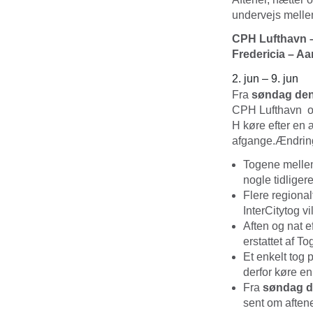
undervejs melle
CPH Lufthavn –
Fredericia – A
2. jun – 9. jun
Fra
søndag den 
CPH Lufthavn og
H køre efter en 
afgange.Ændring
Togene melle
nogle tidliger
Flere regional
InterCitytog v
Aften og nat e
erstattet af 
Et enkelt tog 
derfor køre e
Fra
søndag den
sent om aften