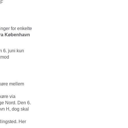
 F
nger for enkelte
ra København
n 6. juni kun
t mod
n køre mellem
køre via
ge Nord. Den 6.
avn H, dog skal
Ringsted. Her