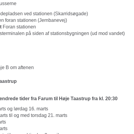
busserne
depladsen ved stationen (Skarridsøgade)
n foran stationen (Jernbanevej)
t
Foran stationen
terminalen på siden af stationsbygningen (ud mod vandet)
nje B om aftenen
aastrup
ændrede tider fra Farum til Høje Taastrup fra kl. 20:30
rts og lørdag 16. marts
rts til og med torsdag 21. marts
rts
arts