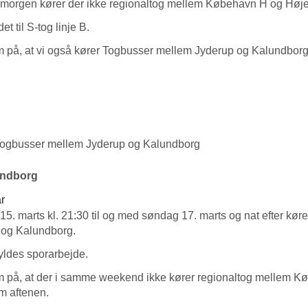
gt morgen kører der ikke regionaltog mellem Købehavn H og Høje
et til S-tog linje B.
på, at vi også kører Togbusser mellem Jyderup og Kalundbo
gbusser mellem Jyderup og Kalundborg
undborg
r
 15. marts kl. 21:30 til og med søndag 17. marts og nat efter kør
 og Kalundborg.
yldes sporarbejde.
på, at der i samme weekend ikke kører regionaltog mellem K
m aftenen.