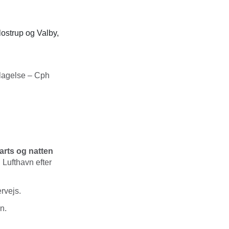
ostrup og Valby,
lagelse – Cph
arts og natten
Lufthavn efter
rvejs.
n.