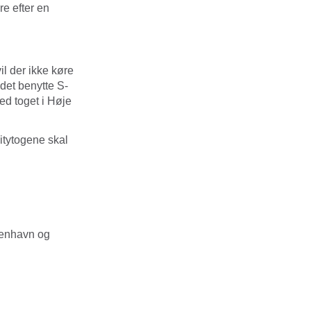
e efter en
il der ikke køre
det benytte S-
ed toget i Høje
Citytogene skal
benhavn og