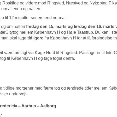
Roskilde og videre mod Ringsted, Næstved og Nykøbing F kør
 om aftenen og natten.
op til 12 minutter senere end normalt.
 og om natten
fredag den 15. marts og lørdag den 16. marts
v
InterCitytog mellem København H og Høje Taastrup. Du kan i ste
 man skal tage
tidligere
fra København H for at få forbindelse m
vil være omlagt via Køge Nord til Ringsted. Passagerer til Inter
-tog til København H og tage toget derfra.
 og tidlige morgener med færre tog og ændrede tider mellem Kø
sser undervejs
edericia – Aarhus – Aalborg
r