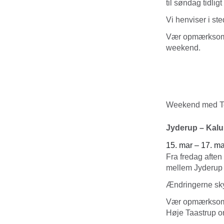
til søndag tidli
Vi henviser i sted
Vær opmærksom 
weekend.
Weekend med To
Jyderup – Kal
15. mar – 17. ma
Fra fredag aften
mellem Jyderup
Ændringerne sk
Vær opmærksom 
Høje Taastrup o