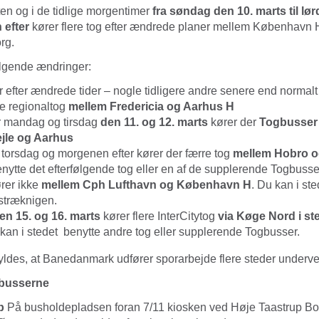
en og i de tidlige morgentimer
fra søndag den 10. marts til lø
 efter
kører flere tog efter ændrede planer mellem København H
rg.
lgende ændringer:
r efter ændrede tider – nogle tidligere andre senere end normalt
re regionaltog
mellem Fredericia og Aarhus H
r mandag og tirsdag
den 11. og 12. marts
kører der
Togbusser
jle og Aarhus
 torsdag og morgenen efter kører der færre tog
mellem Hobro o
enytte det efterfølgende tog eller en af de supplerende Togbusser
ører ikke
mellem Cph Lufthavn og København H
. Du kan i st
 stræknigen.
en 15. og 16. marts
kører flere InterCitytog
via Køge Nord i ste
 kan i stedet benytte andre tog eller supplerende Togbusser.
ldes, at Banedanmark udfører sporarbejde flere steder underve
gbusserne
up
På busholdepladsen foran 7/11 kiosken ved Høje Taastrup B