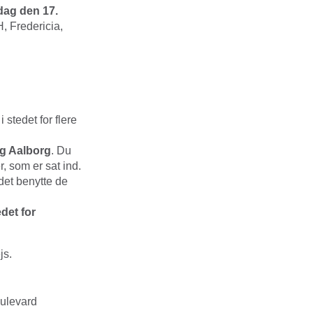
rdag den 17.
, Fredericia,
i stedet for flere
g Aalborg
. Du
, som er sat ind.
edet benytte de
det for
js.
oulevard