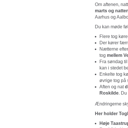
Om aftenen, natt
marts og natten
Aarhus og Aalbo
Du kan møde fø
Flere tog køre
Der kører fær
Nætterne efte
tog
mellem Ve
Fra søndag til
kan i stedet b
Enkelte tog k
øvrige tog på
Aften og nat
d
Roskilde
. Du
Ændringerne sky
Her holder To
Høje Taastr