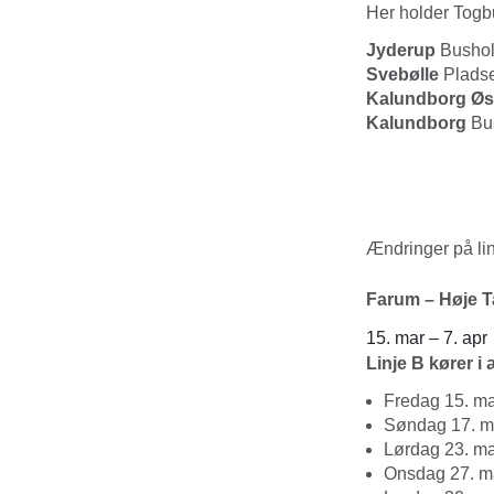
Her holder Tog
Jyderup
Bushol
Svebølle
Pladse
Kalundborg
Øs
Kalundborg
Bus
Ændringer på li
Farum – Høje T
15. mar – 7. apr
Linje B kører i 
Fredag 15. ma
Søndag 17. ma
Lørdag 23. ma
Onsdag 27. m