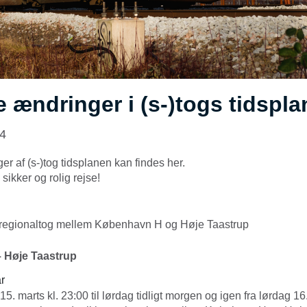
e ændringer i (s-)togs tidspl
24
er af (s-)tog tidsplanen kan findes her.
sikker og rolig rejse!
 regionaltog mellem København H og Høje Taastrup
 Høje Taastrup
r
15. marts kl. 23:00 til lørdag tidligt morgen og igen fra lørdag 16