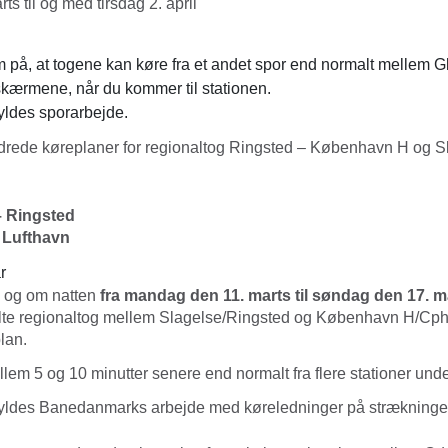
ts til og med tirsdag 2. april
l
å, at togene kan køre fra et andet spor end normalt mellem Gl
skærmene, når du kommer til stationen.
ldes sporarbejde.
rede køreplaner for regionaltog Ringsted – København H og S
 Ringsted
 Lufthavn
r
 og om natten
fra mandag den 11. marts til søndag den 17. m
lte regionaltog mellem Slagelse/Ringsted og København H/Cph 
lan.
llem 5 og 10 minutter senere end normalt fra flere stationer unde
yldes Banedanmarks arbejde med køreledninger på strækninge