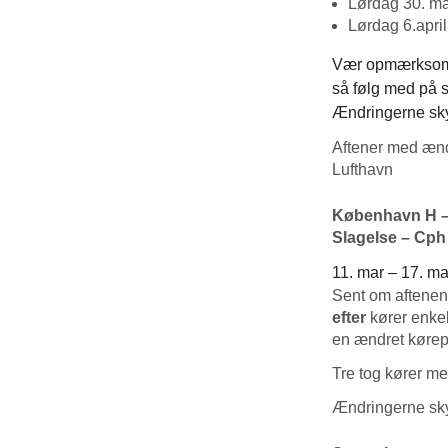
Lørdag 30. mar
Lørdag 6.apri
Vær opmærksom p
så følg med på 
Ændringerne sky
Aftener med ænd
Lufthavn
København H –
Slagelse – Cph
11. mar – 17. ma
Sent om aftenen
efter
kører enke
en ændret kørep
Tre tog kører me
Ændringerne sk