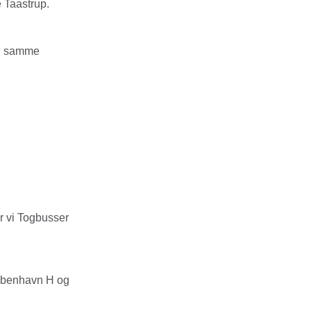
 Taastrup.
rg samme
er vi Togbusser
øbenhavn H og