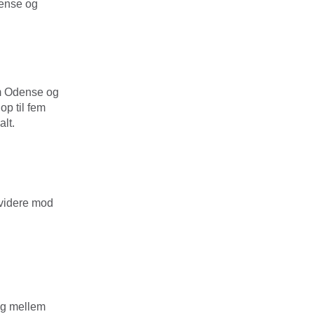
dense og
em Odense og
op til fem
lt.
videre mod
tog mellem