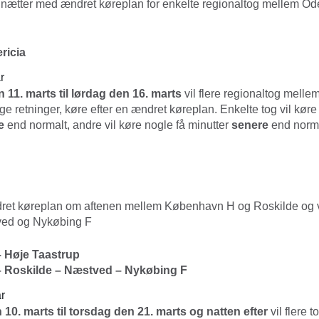
 nætter med ændret køreplan for enkelte regionaltog mellem O
ricia
r
11. marts til lørdag den 16. marts
vil flere regionaltog mell
ge retninger, køre efter en ændret køreplan. Enkelte tog vil køre 
re
end normalt, andre vil køre nogle få minutter
senere
end norma
dret køreplan om aftenen mellem København H og Roskilde og 
ved og Nykøbing F
 Høje Taastrup
 Roskilde – Næstved – Nykøbing F
r
10. marts til torsdag den 21. marts og natten efter
vil flere 