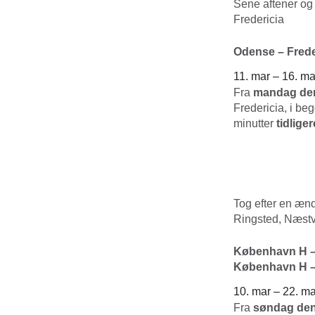
Sene aftener og
Fredericia
Odense – Frede
11. mar – 16. ma
Fra
mandag den 
Fredericia, i beg
minutter
tidlige
Tog efter en æn
Ringsted, Næst
København H –
København H –
10. mar – 22. ma
Fra
søndag den 