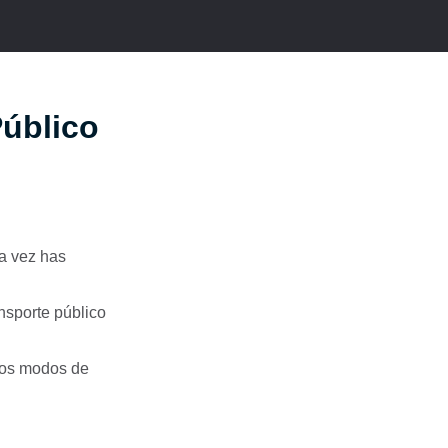
Público
na vez has
nsporte público
 los modos de