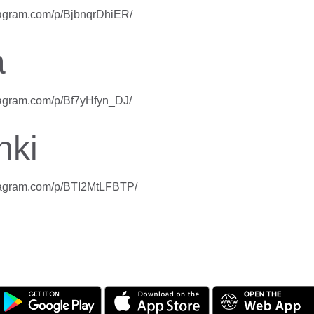
tagram.com/p/BjbnqrDhiER/
a
tagram.com/p/Bf7yHfyn_DJ/
nki
stagram.com/p/BTI2MtLFBTP/