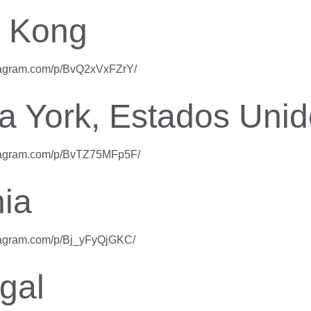
 Kong
stagram.com/p/BvQ2xVxFZrY/
a York, Estados Unid
stagram.com/p/BvTZ75MFp5F/
ia
stagram.com/p/Bj_yFyQjGKC/
gal