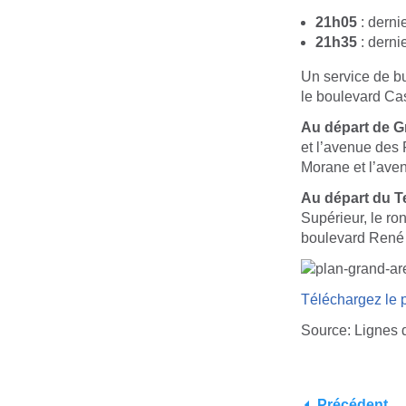
21h05
: derni
21h35
: derni
Un service de bu
le boulevard Cas
Au départ de G
et l’avenue des 
Morane et l’ave
Au départ du Te
Supérieur, le r
boulevard René
Téléchargez le p
Source: Lignes 
Précédent