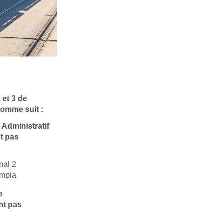
 et 3 de
 comme suit :
Administratif
t pas
nal 2
ympia
e
nt pas