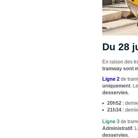
Du 28 ju
En raison des t
tramway
sont m
Ligne 2
de tra
uniquement
. L
desservies
.
20h52
: derni
21h34
: derni
Ligne 3
de tra
Administratif
. 
desservies
.