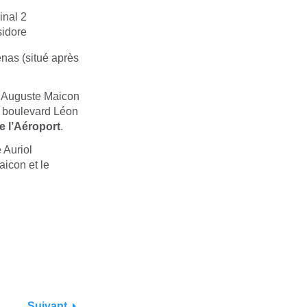
inal 2
sidore
énas (situé après
ue Auguste Maicon
le boulevard Léon
de l’Aéroport
.
 Auriol
icon et le
Suivant