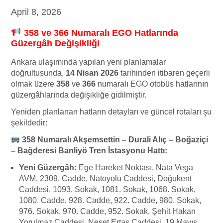
April 8, 2026
358 ve 366 Numaralı EGO Hatlarında
Güzergâh Değişikliği
Ankara ulaşımında yapılan yeni planlamalar
doğrultusunda,
14 Nisan 2026
tarihinden itibaren geçerli
olmak üzere
358
ve
366
numaralı EGO otobüs hatlarının
güzergâhlarında değişikliğe gidilmiştir.
Yeniden planlanan hatların detayları ve güncel rotaları şu
şekildedir:
358 Numaralı Akşemsettin – Durali Alıç – Boğaziçi
– Bağderesi Banliyö Tren İstasyonu Hattı:
Yeni Güzergâh:
Ege Hareket Noktası, Nata Vega
AVM, 2309. Cadde, Natoyolu Caddesi, Doğukent
Caddesi, 1093. Sokak, 1081. Sokak, 1068. Sokak,
1080. Cadde, 928. Cadde, 922. Cadde, 980. Sokak,
976. Sokak, 970. Cadde, 952. Sokak, Şehit Hakan
Yorulmaz Caddesi, Neşet Ertaş Caddesi, 19 Mayıs