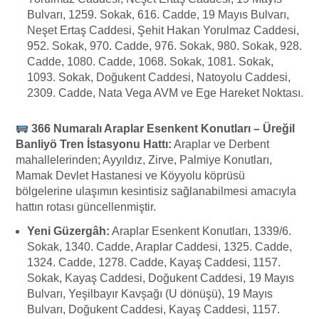
Bulvarı, 1259. Sokak, 616. Cadde, 19 Mayıs Bulvarı,
Neşet Ertaş Caddesi, Şehit Hakan Yorulmaz Caddesi,
952. Sokak, 970. Cadde, 976. Sokak, 980. Sokak, 928.
Cadde, 1080. Cadde, 1068. Sokak, 1081. Sokak,
1093. Sokak, Doğukent Caddesi, Natoyolu Caddesi,
2309. Cadde, Nata Vega AVM ve Ege Hareket Noktası.
366 Numaralı Araplar Esenkent Konutları – Üreğil
Banliyö Tren İstasyonu Hattı:
Araplar ve Derbent
mahallelerinden; Ayyıldız, Zirve, Palmiye Konutları,
Mamak Devlet Hastanesi ve Köyyolu köprüsü
bölgelerine ulaşımın kesintisiz sağlanabilmesi amacıyla
hattın rotası güncellenmiştir.
Yeni Güzergâh:
Araplar Esenkent Konutları, 1339/6.
Sokak, 1340. Cadde, Araplar Caddesi, 1325. Cadde,
1324. Cadde, 1278. Cadde, Kayaş Caddesi, 1157.
Sokak, Kayaş Caddesi, Doğukent Caddesi, 19 Mayıs
Bulvarı, Yeşilbayır Kavşağı (U dönüşü), 19 Mayıs
Bulvarı, Doğukent Caddesi, Kayaş Caddesi, 1157.