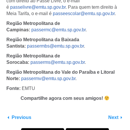
com direito ao Passe Livre, o e-mail
é
passelivre@emtu.sp.gov.br
. Para quem tem direito à
Meia Tarifa, o e-mail é
passeescolar@emtu.sp.gov.br
.
Região Metropolitana de
Campinas:
passermc@emtu.sp.gov.br
.
Região Metropolitana da Baixada
Santista:
passermbs@emtu.sp.gov.br
.
Região Metropolitana de
Sorocaba:
passerms@emtu.sp.gov.br
.
Região Metropolitana do Vale do Paraíba e Litoral
Norte:
passermv@emtu.sp.gov.br
.
Fonte:
EMTU
Compartilhe agora com seus amigos!
Previous
Next