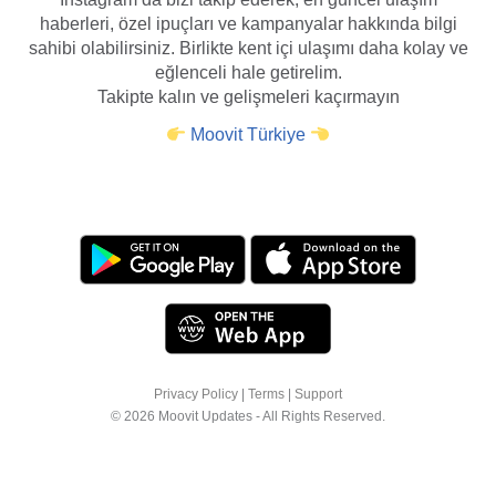
haberleri, özel ipuçları ve kampanyalar hakkında bilgi
sahibi olabilirsiniz. Birlikte kent içi ulaşımı daha kolay ve
eğlenceli hale getirelim.
Takipte kalın ve gelişmeleri kaçırmayın
Moovit Türkiye
Size daha iyi bir tarama deneyimi sunmak için
çerezleri kullanıyoruz. Daha fazla bilgi için
Privacy Policy
|
Terms
|
Support
tıklayınız
sayfasına bakın veya ayarlarınızı nasıl
© 2026 Moovit Updates - All Rights Reserved.
değiştirebileceğinizi öğrenmek için "Daha Fazla
Seçenek" kısmına tıklayın.