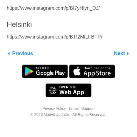
https://www.instagram.com/p/Bf7yHfyn_DJ/
Helsinki
https://www.instagram.com/p/BTI2MtLFBTP/
Previous
Next
Privacy Policy
|
Terms
|
Support
© 2026 Moovit Updates - All Rights Reserved.