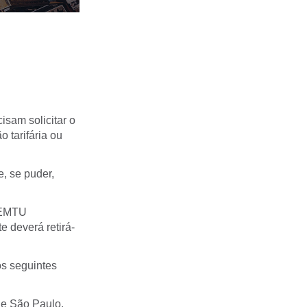
sam solicitar o
o tarifária ou
e, se puder,
a EMTU
 deverá retirá-
os seguintes
de São Paulo,