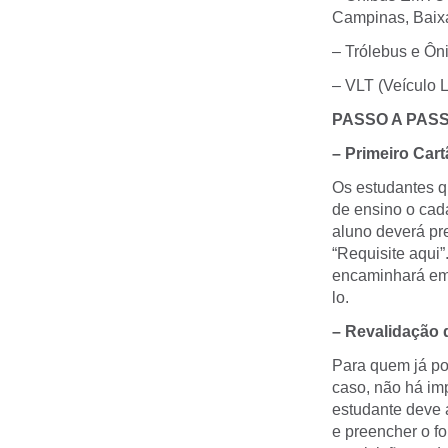
Campinas, Baixa
– Trólebus e Ôn
– VLT (Veículo 
PASSO A PAS
– Primeiro Cart
Os estudantes q
de ensino o cada
aluno deverá pr
“Requisite aqui
encaminhará em 
lo.
– Revalidação 
Para quem já pos
caso, não há im
estudante deve 
e preencher o f