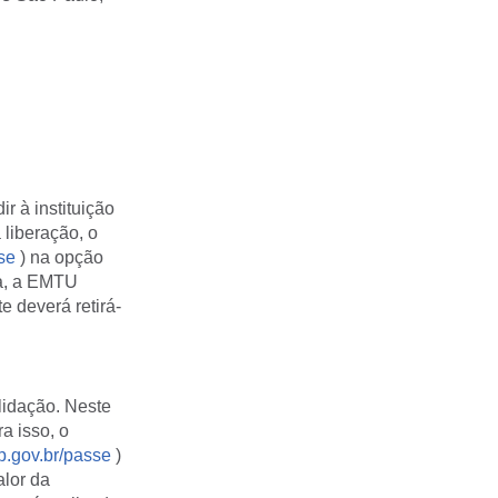
 à instituição
 liberação, o
se
) na opção
xa, a EMTU
 deverá retirá-
lidação. Neste
a isso, o
.gov.br/passe
)
alor da