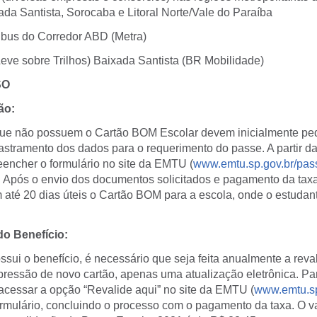
da Santista, Sorocaba e Litoral Norte/Vale do Paraíba
ibus do Corredor ABD (Metra)
Leve sobre Trilhos) Baixada Santista (BR Mobilidade)
SO
ão:
ue não possuem o Cartão BOM Escolar devem inicialmente pedir
stramento dos dados para o requerimento do passe. A partir da
eencher o formulário no site da EMTU (
www.emtu.sp.gov.br/pas
”. Após o envio dos documentos solicitados e pagamento da ta
até 20 dias úteis o Cartão BOM para a escola, onde o estudante
do Benefício:
sui o benefício, é necessário que seja feita anualmente a reva
pressão de novo cartão, apenas uma atualização eletrônica. Par
acessar a opção “Revalide aqui” no site da EMTU (
www.emtu.sp
ormulário, concluindo o processo com o pagamento da taxa. O v