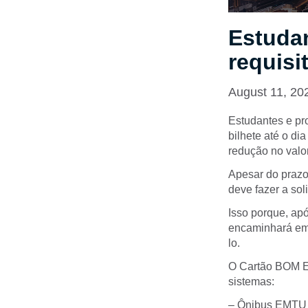
Estuda
requisi
August 11, 20
Estudantes e pr
bilhete até o di
redução no valo
Apesar do prazo 
deve fazer a sol
Isso porque, ap
encaminhará em 
lo.
O Cartão BOM Es
sistemas:
– Ônibus EMTU (