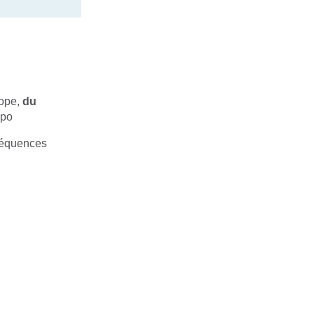
rope,
du
expo
fréquences