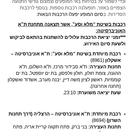
וכדי לשמור על בטיחות באי המופעים וצמצום גודשי התנועה
הצפויים באזור, תופעלנה רכבות נוספות, בנוסף לרכבות
הסדירות. ב
סיום המופע יפעלו הרכבות הבאות:
רכבות בשיטת “מלא וסע”, אשר תצאנה מתחנת ת”א
האוניברסיטה:
***זמני יציאת הרכבות עלולים להשתנות בהתאם לביקוש
ולשעת סיום האירוע.
רכבת מיוחדת בשיטת “מלא וסע”
: ת”א אוניברסיטה –
אשקלון
(8961)
תחנות העצירה:
ת”א סבידור מרכז, ת”א השלום, ת”א
ההגנה, צומת חולון, חולון וולפסון, בת ים יוספטל, בת ים
קוממיות, ראשון לציון משה דיין, יבנה מערב, אשדוד ואשקלון
(תחנה אחרונה).
שעת יציאה משוערת:
23:10.
רכבת מיוחדת:
ת”א אוניברסיטה – הרצליה (דרך תחנות
השרון)
(8694)
תחנות העצירה:
בני ברק, פתח תקווה קריית אריה, פתח