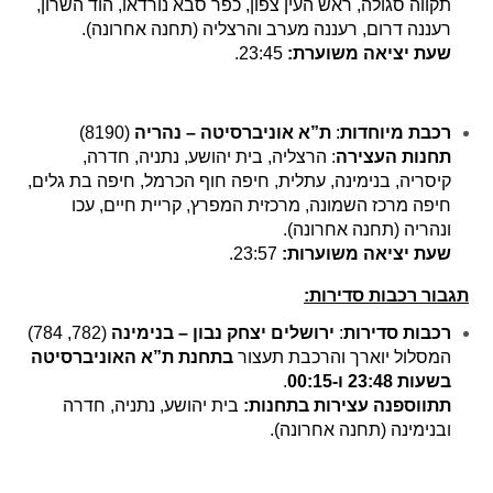
תקווה סגולה, ראש העין צפון, כפר סבא נורדאו, הוד השרון,
רעננה דרום, רעננה מערב והרצליה (תחנה אחרונה).
שעת יציאה משוערת:
23:45.
רכבת מיוחדות
:
ת”א אוניברסיטה – נהריה
(8190)
תחנות העצירה
: הרצליה, בית יהושע, נתניה, חדרה,
קיסריה, בנימינה, עתלית, חיפה חוף הכרמל, חיפה בת גלים,
חיפה מרכז השמונה, מרכזית המפרץ, קריית חיים, עכו
ונהריה (תחנה אחרונה).
שעת יציאה משוערות:
23:57.
תגבור רכבות סדירות:
רכבות סדירות
:
ירושלים יצחק נבון – בנימינה
(782, 784)
המסלול יוארך והרכבת תעצור
בתחנת ת”א האוניברסיטה
בשעות 23:48 ו-00:15
.
תתווספנה עצירות בתחנות:
בית יהושע, נתניה, חדרה
ובנימינה (תחנה אחרונה).