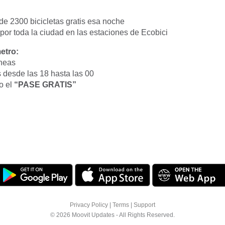
e 2300 bicicletas gratis esa noche
por toda la ciudad en las estaciones de Ecobici
etro:
íneas
s desde las 18 hasta las 00
o el
“PASE GRATIS”
Privacy Policy
|
Terms
|
Support
© 2026 Moovit Updates - All Rights Reserved.