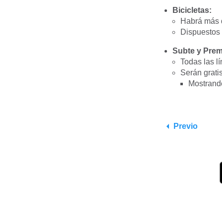
Bicicletas:
Habrá más d
Dispuestos 
Subte y Prem
Todas las l
Serán grati
Mostrand
Previo