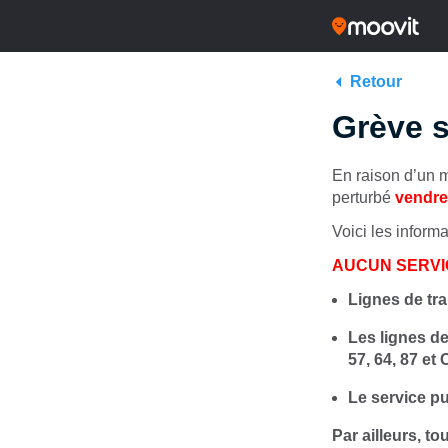
Retour
Grève s
En raison d’un m
perturbé
vendred
Voici les inform
AUCUN SERVIC
Lignes de tra
Les lignes de b
57, 64, 87 e
Le service pu
Par ailleurs,
tou