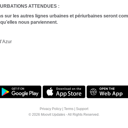
URBATIONS ATTENDUES :
ns sur les autres lignes urbaines et périurbaines seront c
 qu’elles nous parviennent.
d’Azur
Privacy Policy
|
Terms
|
Support
© 2026 Moovit Updates - All Rights Reserved.