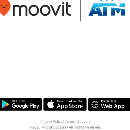
Privacy Policy
|
Terms
|
Support
© 2026 Moovit Updates - All Rights Reserved.