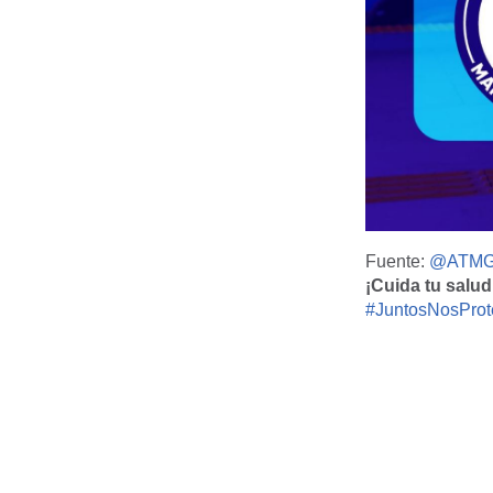
Fuente:
@ATMGu
¡Cuida tu salud
#JuntosNosPro