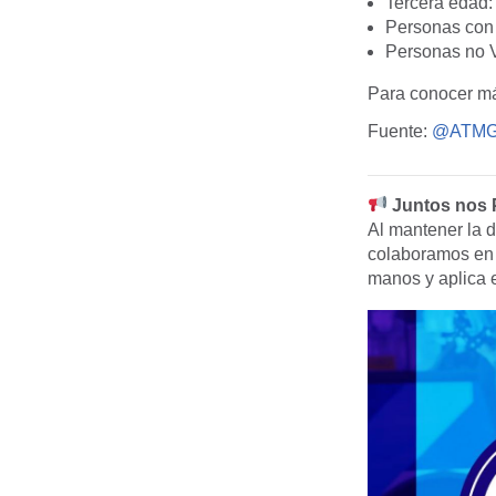
Tercera edad:
Personas con 
Personas no V
Para conocer más
Fuente:
@ATMGu
Juntos nos
Al mantener la d
colaboramos en 
manos y aplica e