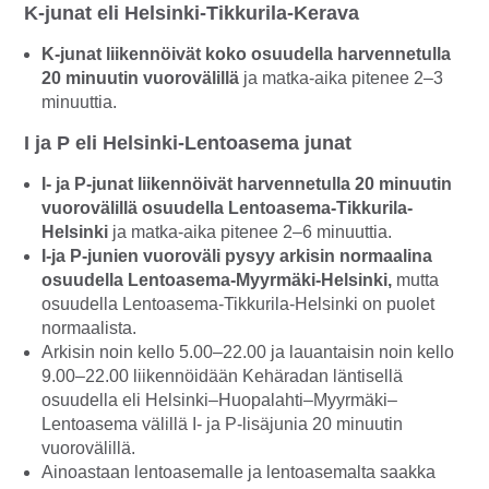
K-junat eli Helsinki-Tikkurila-Kerava
K-junat liikennöivät koko osuudella harvennetulla
20 minuutin vuorovälillä
ja matka-aika pitenee 2–3
minuuttia.
I ja P eli Helsinki-Lentoasema junat
I- ja P-junat liikennöivät harvennetulla 20 minuutin
vuorovälillä osuudella Lentoasema-Tikkurila-
Helsinki
ja matka-aika pitenee 2–6 minuuttia.
I-ja P-junien vuoroväli pysyy arkisin normaalina
osuudella Lentoasema-Myyrmäki-Helsinki,
mutta
osuudella Lentoasema-Tikkurila-Helsinki on puolet
normaalista.
Arkisin noin kello 5.00–22.00 ja lauantaisin noin kello
9.00–22.00 liikennöidään Kehäradan läntisellä
osuudella eli Helsinki–Huopalahti–Myyrmäki–
Lentoasema välillä I- ja P-lisäjunia 20 minuutin
vuorovälillä.
Ainoastaan lentoasemalle ja lentoasemalta saakka