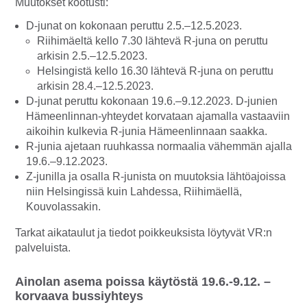
Muutokset kootusti:
D-junat on kokonaan peruttu 2.5.–12.5.2023.
Riihimäeltä kello 7.30 lähtevä R-juna on peruttu
arkisin 2.5.–12.5.2023.
Helsingistä kello 16.30 lähtevä R-juna on peruttu
arkisin 28.4.–12.5.2023.
D-junat peruttu kokonaan 19.6.–9.12.2023. D-junien
Hämeenlinnan-yhteydet korvataan ajamalla vastaaviin
aikoihin kulkevia R-junia Hämeenlinnaan saakka.
R-junia ajetaan ruuhkassa normaalia vähemmän ajalla
19.6.–9.12.2023.
Z-junilla ja osalla R-junista on muutoksia lähtöajoissa
niin Helsingissä kuin Lahdessa, Riihimäellä,
Kouvolassakin.
Tarkat aikataulut ja tiedot poikkeuksista löytyvät VR:n
palveluista.
Ainolan asema poissa käytöstä 19.6.-9.12. –
korvaava bussiyhteys