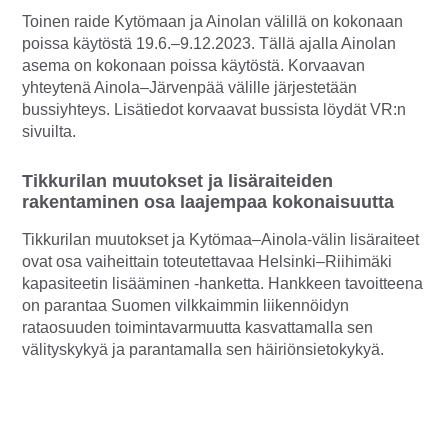
Toinen raide Kytömaan ja Ainolan välillä on kokonaan
poissa käytöstä 19.6.–9.12.2023. Tällä ajalla Ainolan
asema on kokonaan poissa käytöstä. Korvaavan
yhteytenä Ainola–Järvenpää välille järjestetään
bussiyhteys. Lisätiedot korvaavat bussista löydät VR:n
sivuilta.
Tikkurilan muutokset ja lisäraiteiden
rakentaminen osa laajempaa kokonaisuutta
Tikkurilan muutokset ja Kytömaa–Ainola-välin lisäraiteet
ovat osa vaiheittain toteutettavaa Helsinki–Riihimäki
kapasiteetin lisääminen -hanketta. Hankkeen tavoitteena
on parantaa Suomen vilkkaimmin liikennöidyn
rataosuuden toimintavarmuutta kasvattamalla sen
välityskykyä ja parantamalla sen häiriönsietokykyä.