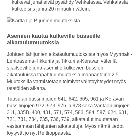
kulkevat junat eivät pysähdy Vehkalassa. Vehkalasta
kulkee siis junia 20 minuutin välein.
Asemien kautta kulkeville busseille
aikataulumuutoksia
Johtuen lähijunien aikataulumuutoksista myös Myyrmäki-
Lentoasema-Tikkurila ja Tikkurila-Keravan väleillä
sijaitseville juna-asemille kulkevien bussien
aikatauluissa tapahtuu muutoksia maanantaina 2.5.
Muutoksilla varmistetaan toimivat vaihtoyhteydet myös
ratatöiden aikana.
Tuusulan bussilinjojen 641, 642, 665, 961 ja Keravan
bussilinjojen 972, 973, 976 ja 978 sekä Vantaan linjojen
311, 335B, 400, 431, 571, 574, 583, 584, 587, 624, 631,
721, 731, 734, 735, 736, 739, aikataulut muutetaan
vastaamaan lähijunien aikatauluja. Myös nämä tiedot
löytyvät jo nyt Reittioppaasta.