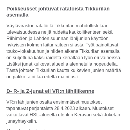
Poikkeukset johtuvat ratatöistä Tikkurilan
asemalla
Väyläviraston ratatöillä Tikkurilan mahdollistetaan
tulevaisuudessa neljä raidetta kaukoliikenteen sekä
Riihimäen ja Lahden suunnan lähijunien käyttöön
nykyisten kolmen laituriraiteen sijasta. Työt painottuvat
touko–lokakuuhun ja niiden aikana Tikkurilan asemalla
on suljettuna kaksi raidetta kerrallaan työn eri vaiheissa.
Lisäksi junat kulkevat alueella alennetulla nopeudella.
Tästä johtuen Tikkurilan kautta kulkevien junien määrää
on pakko rajoittaa edellä mainitusti.
D- R- ja Z-junat eli VR:n lähiliikenne
VR:n lähijunien osalta ensimmäiset muutokset
tapahtuvat perjantaista 28.4.2023 alkaen. Muutokset
vaikuttavat HSL-alueella etenkin Keravan sekä Jokelan
junayhteyksiin.