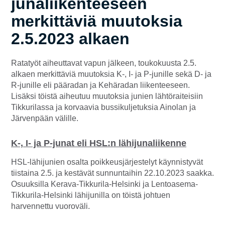
junaliikenteeseen
merkittäviä muutoksia
2.5.2023 alkaen
Ratatyöt aiheuttavat vapun jälkeen, toukokuusta 2.5.
alkaen merkittäviä muutoksia K-, I- ja P-junille sekä D- ja
R-junille eli pääradan ja Kehäradan liikenteeseen.
Lisäksi töistä aiheutuu muutoksia junien lähtöraiteisiin
Tikkurilassa ja korvaavia bussikuljetuksia Ainolan ja
Järvenpään välille.
K-, I- ja P-junat eli
HSL:n lähijunaliikenne
HSL-lähijunien osalta poikkeusjärjestelyt käynnistyvät
tiistaina 2.5. ja kestävät sunnuntaihin 22.10.2023 saakka.
Osuuksilla Kerava-Tikkurila-Helsinki ja Lentoasema-
Tikkurila-Helsinki lähijunilla on töistä johtuen
harvennettu vuoroväli.