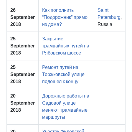
26
Как пополнить
Saint
September
“Подорожник” прямо
Petersburg
,
2018
из дома?
Russia
25
Закрытие
September
трамвайных путей на
2018
Рябовском шоссе
25
Ремонт путей на
September
Торжковской улице
2018
подошел к концу
20
Дорожные работы на
September
Садовой улице
2018
меняют трамвайные
маршруты
20
Участок Филёвской