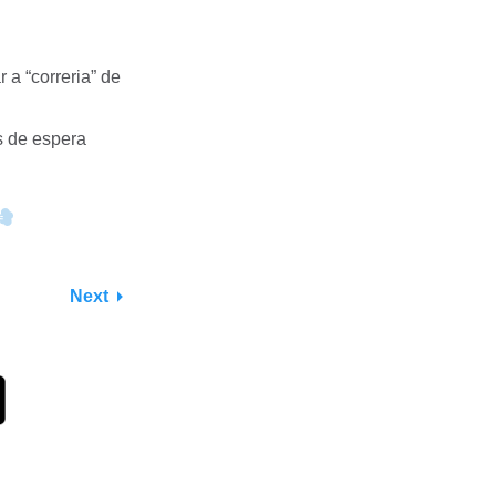
 a “correria” de
s de espera
Next