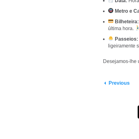
Data:
Horár
Metro e Ca
Bilheteira:
última hora.
Passeios:
ligeiramente s
Desejamos-lhe u
Previous