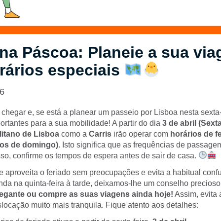
na Páscoa: Planeie a sua vi
rários especiais
26
chegar e, se está a planear um passeio por Lisboa nesta sexta-
rtantes para a sua mobilidade! A partir do dia
3 de abril (Sext
itano de Lisboa
como a
Carris
irão operar com
horários de f
aos de domingo)
. Isto significa que as frequências de passag
sso, confirme os tempos de espera antes de sair de casa.
e aproveita o feriado sem preocupações e evita a habitual con
da na quinta-feira à tarde, deixamos-lhe um conselho precioso
egante ou compre as suas viagens ainda hoje!
Assim, evita a
locação muito mais tranquila. Fique atento aos detalhes: