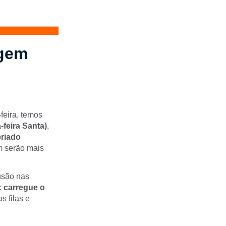
agem
feira, temos
a-feira Santa)
,
eriado
em serão mais
fusão nas
:
carregue o
s filas e