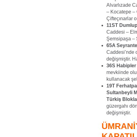
Alvarlızade C
– Kocatepe – 
Çifteçınarlar 
11ST Dumlup
Caddesi – Elm
Şemsipaşa – S
65A Seyrante
Caddesi’nde o
değişmiştir. H
36S Habipler
mevkiinde olu
kullanacak şek
19T Ferhatpa
Sultanbeyli 
Türkiş Blokla
güzergahı dön
değişmiştir.
ÜMRANİ
KAPATIL