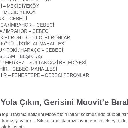
İ – MECİDİYEKÖY
 – MECİDİYEKÖY
UK – CEBECİ
CA / İMRAHOR – CEBECİ
A / İMRAHOR – CEBECİ
UK PERON – CEBECİ PERONLAR
 KÖYÜ – İSTİKLAL MAHALLESİ
UK TOKİ / HARAÇÇI– CEBECİ
İSELAM – BEŞİKTAŞ
ER MERKEZ – SULTANGAZİ BELEDİYESİ
HİR – CEBECİ MAHALLESİ
HİR – FENERTEPE – CEBECİ PERONLAR
 Yola Çıkın, Gerisini Moovit’e Bıra
 toplu taşıma hatlarını Moovit’te “Hatlar” sekmesinde bulabilirsin
 tramvay, vapur… Sık kullandıklarınızı favorilerinize ekleyip, değ
olabilirsiniz.