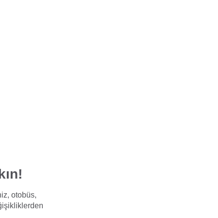
kın!
iz, otobüs,
işikliklerden