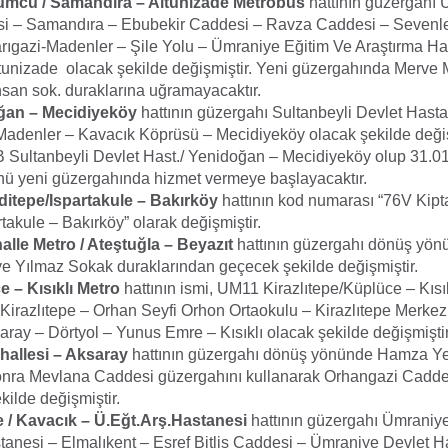
mcu / Samandıra – Altunizade Metrobüs
hattının güzergahı
si – Samandıra – Ebubekir Caddesi – Ravza Caddesi – Sevenl
ıgazi-Madenler – Şile Yolu – Ümraniye Eğitim Ve Araştırma Has
tunizade olacak şekilde değişmiştir. Yeni güzergahında Merve 
hsan sok. duraklarına uğramayacaktır.
ğan – Mecidiyeköy
hattının güzergahı Sultanbeyli Devlet Hasta
adenler – Kavacık Köprüsü – Mecidiyeköy olacak şekilde değişm
B Sultanbeyli Devlet Hast./ Yenidoğan – Mecidiyeköy olup 31.0
 yeni güzergahında hizmet vermeye başlayacaktır.
ditepe/Ispartakule – Bakırköy
hattının kod numarası “76V Kipt
takule – Bakırköy” olarak değişmiştir.
lle Metro / Ateştuğla – Beyazıt
hattının güzergahı dönüş yön
 Yılmaz Sokak duraklarından geçecek şekilde değişmiştir.
 – Kısıklı Metro
hattının ismi, UM11 Kirazlıtepe/Küplüce – Kısık
 Kirazlıtepe – Orhan Seyfi Orhon Ortaokulu – Kirazlıtepe Merke
ray – Dörtyol – Yunus Emre – Kısıklı olacak şekilde değişmiştir
hallesi – Aksaray
hattının güzergahı dönüş yönünde Hamza Ye
nra Mevlana Caddesi güzergahını kullanarak Orhangazi Caddes
ilde değişmiştir.
 / Kavacık – Ü.Eğt.Arş.Hastanesi
hattının güzergahı Ümraniy
tanesi – Elmalıkent – Eşref Bitlis Caddesi – Ümraniye Devlet Ha