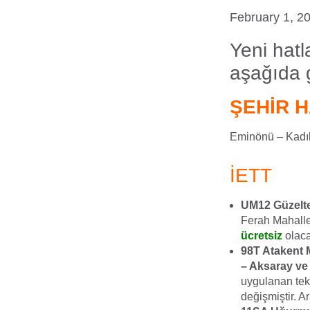
February 1, 2
Yeni hatl
aşağıda g
ŞEHİR H
Eminönü – Kadıkö
İETT
UM12 Güzelte
Ferah Mahalle
ücretsiz
olaca
98T Atakent M
– Aksaray ve
uygulanan tek
değişmiştir. A