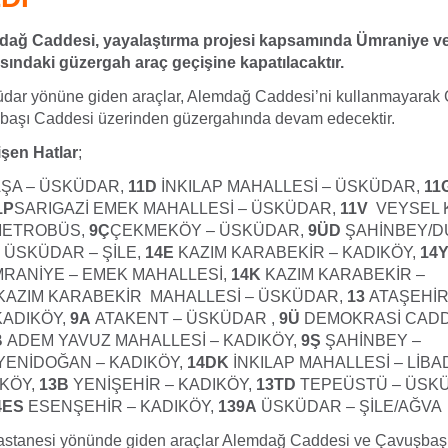
ağ Caddesi, yayalaştırma projesi kapsamında Ümraniye ve
asındaki güzergah araç geçişine kapatılacaktır.
üdar yönüne giden araçlar, Alemdağ Caddesi’ni kullanmayara
başı Caddesi üzerinden güzergahında devam edecektir.
şen Hatlar
;
ŞA – ÜSKÜDAR,
11D
İNKILAP MAHALLESİ – ÜSKÜDAR,
11
1P
SARIGAZİ EMEK MAHALLESİ – ÜSKÜDAR,
11V
VEYSEL 
METROBÜS,
9Ç
ÇEKMEKÖY – ÜSKÜDAR,
9ÜD
ŞAHİNBEY/D
9
ÜSKÜDAR – ŞİLE,
14E
KAZIM KARABEKİR – KADIKÖY,
14
RANİYE – EMEK MAHALLESİ,
14K
KAZIM KARABEKİR –
KAZIM KARABEKİR MAHALLESİ – ÜSKÜDAR,
13
ATAŞEHİ
KADIKÖY,
9A
ATAKENT – ÜSKÜDAR ,
9Ü
DEMOKRASİ CADD
B
ADEM YAVUZ MAHALLESİ – KADIKÖY,
9Ş
ŞAHİNBEY –
YENİDOĞAN – KADIKÖY,
14DK
İNKILAP MAHALLESİ – LİBA
IKÖY,
13B
YENİŞEHİR – KADIKÖY,
13TD
TEPEÜSTÜ – ÜSK
4ES
ESENŞEHİR – KADIKÖY,
139A
ÜSKÜDAR – ŞİLE/AĞVA
stanesi yönünde giden araçlar Alemdağ Caddesi ve Çavuşbaşı