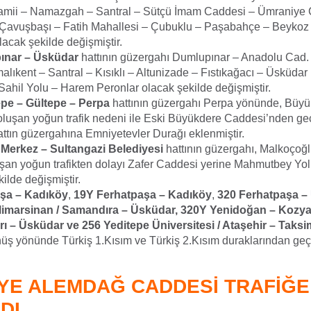
amii – Namazgah – Santral – Sütçü İmam Caddesi – Ümraniye Ç
Çavuşbaşı – Fatih Mahallesi – Çubuklu – Paşabahçe – Beykoz
olacak şekilde değişmiştir.
ınar – Üsküdar
hattının güzergahı Dumlupınar – Anadolu Cad. 
alıkent – Santral – Kısıklı – Altunizade – Fıstıkağacı – Üsküda
ahil Yolu – Harem Peronlar olacak şekilde değişmiştir.
pe – Gültepe – Perpa
hattının güzergahı Perpa yönünde, Büy
luşan yoğun trafik nedeni ile Eski Büyükdere Caddesi’nden ge
attın güzergahına Emniyetevler Durağı eklenmiştir.
 Merkez – Sultangazi Belediyesi
hattının güzergahı, Malkoçoğl
şan yoğun trafikten dolayı Zafer Caddesi yerine Mahmutbey Yol
ilde değişmiştir.
şa – Kadıköy
,
19Y Ferhatpaşa – Kadıköy
,
320 Ferhatpaşa –
Mimarsinan / Samandıra – Üsküdar, 320Y Yenidoğan – Kozyat
rı – Üsküdar ve 256 Yeditepe Üniversitesi / Ataşehir – Taksi
üş yönünde Türkiş 1.Kısım ve Türkiş 2.Kısım duraklarından ge
YE ALEMDAĞ CADDESİ TRAFİĞE
DI