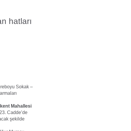
an hatları
Dereboyu Sokak –
armaları
akent Mahallesi
223. Cadde’de
acak şekilde