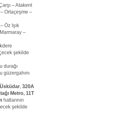
arşı – Atakent
 – Ortaçeşme –
– Öz Işık
r Marmaray –
ükdere
çecek şekilde
u durağı
u güzergahını
 Üsküdar
,
320A
ağı Metro, 11T
m
hatlarının
çecek şekilde