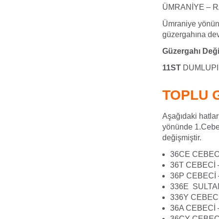
ÜMRANİYE – 
Ümraniye yönünd
güzergahına dev
Güzergahı Deği
11ST
DUMLUPI
TOPLU 
Aşağıdaki hatlar
yönünde 1.Cebec
değişmiştir.
36CE CEBEC
36T CEBECİ 
36P CEBECİ
336E SULTA
336Y CEBEC
36A CEBECİ
36CY CEBEC