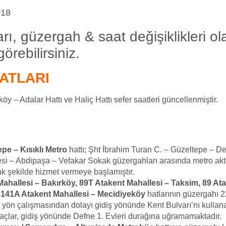
018
arı, güzergah & saat değişiklikleri ol
örebilirsiniz.
ATLARI
y – Adalar Hattı ve Haliç Hattı sefer saatleri güncellenmiştir.
pe – Kısıklı Metro
hattı; Şht İbrahim Turan C. – Güzeltepe – 
si – Abdipaşa – Vefakar Sokak güzergahları arasında metro akt
k şekilde hizmet vermeye başlamıştır.
ahallesi – Bakırköy, 89T Atakent Mahallesi – Taksim, 89 At
 141A Atakent Mahallesi – Mecidiyeköy
hatlarının güzergahı 
 yön çalışmasından dolayı gidiş yönünde Kent Bulvarı’nı kullan
raçlar, gidiş yönünde Defne 1. Evleri durağına uğramamaktadır.