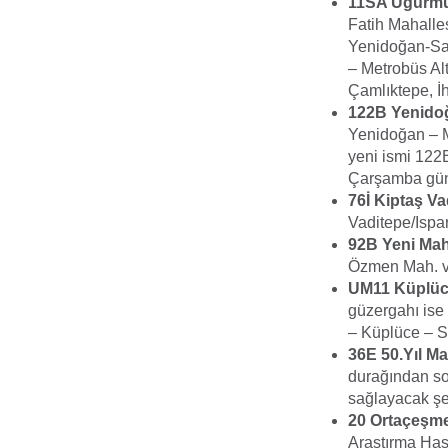
11SA Uğurmu
Fatih Mahalle
Yenidoğan-Sar
– Metrobüs Al
Çamlıktepe, İ
122B Yenido
Yenidoğan – M
yeni ismi 122
Çarşamba günü
76İ Kiptaş Va
Vaditepe/Ispar
92B Yeni Maha
Özmen Mah. ve
UM11 Küplüce
güzergahı ise
– Küplüce – Sa
36E 50.Yıl Ma
durağından so
sağlayacak şek
20 Ortaçeşme
Araştırma Has