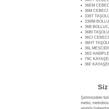
36EM CEBEC
36M CEBECİ
336T TAŞOL
336İM BOLLU
36B BOLLUC
36Bİ TAŞOL
36Cİ CEBECİ
36HT TAŞOL
36L MESCİD
36S HABİPL
79C KAYAŞE
36F KAYAŞE
Siz
Şehrinizdeki tüm
metro, metrobüs,
anında haberdar 