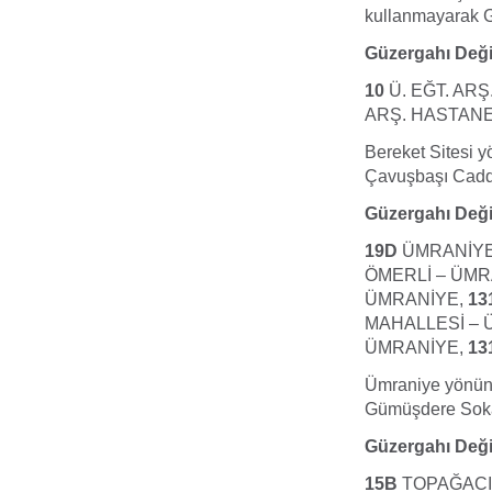
kullanmayarak 
Güzergahı Deği
10
Ü. EĞT. AR
ARŞ. HASTANE
Bereket Sitesi 
Çavuşbaşı Cadd
Güzergahı Deği
19D
ÜMRANİYE
ÖMERLİ – ÜMR
ÜMRANİYE,
13
MAHALLESİ – 
ÜMRANİYE,
13
Ümraniye yönünd
Gümüşdere Soka
Güzergahı Deği
15B
TOPAĞACI