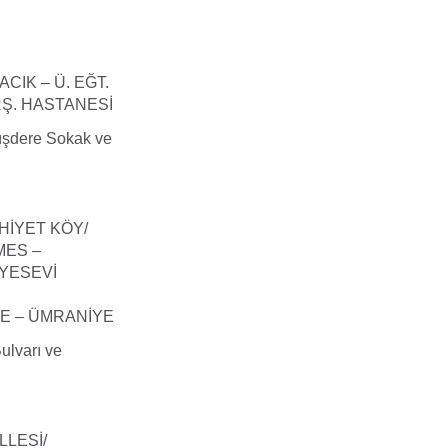
IK – Ü. EĞT.
RŞ. HASTANESİ
üşdere Sokak ve
HİYET KÖY/
MES –
YESEVİ
E – ÜMRANİYE
ulvarı ve
LESİ/