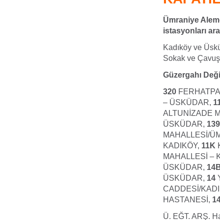
Ümraniye Alemd
istasyonları ar
Kadıköy ve Üsk
Sokak ve Çavuş
Güzergahı Deği
320
FERHATPA
– ÜSKÜDAR,
1
ALTUNİZADE 
ÜSKÜDAR,
13
MAHALLESİ/ÜM
KADIKÖY,
11K
MAHALLESİ – 
ÜSKÜDAR,
14
ÜSKÜDAR,
14
CADDESİ/KAD
HASTANESİ,
1
Ü. EĞT. ARŞ. Ha