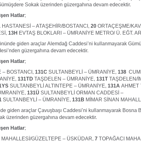
Gümüşdere Sokak üzerinden güzergahına devam edecektir.
şen Hatlar
;
Ş. HASTANESİ – ATAŞEHİR/BOSTANCI,
20
ORTAÇEŞME/KAVAC
Sİ,
13H
EVTAŞ BLOKLARI – ÜMRANİYE METRO/ Ü. EĞT. A
yönünde giden araçlar Alemdağ Caddesi’ni kullanmayarak Güm
esi’nden güzergahına devam edecektir.
şen Hatlar
;
 – BOSTANCI,
131C
SULTANBEYLİ – ÜMRANİYE,
138
CUM
ANİYE,
131TD
TAŞDELEN – ÜMRANİYE,
131T
TAŞDELEN/İ
1YS
SULTANBEYLİ ALTINTEPE – ÜMRANİYE,
131A
AHMET 
ÜMRANİYE,
131Ü
SULTANBEYLİ ORMAN CADDESİ –
1
SULTANBEYLİ – ÜMRANİYE,
131B
MİMAR SİNAN MAHALL
e giden araçlar Çavuşbaşı Caddesi’ni kullanmayarak Bosna B
k üzerinden güzergahına devam edecektir.
şen Hatlar
;
 MAHALLESİ/GÜZELTEPE – ÜSKÜDAR,
7
TOPAĞACI MAHAL