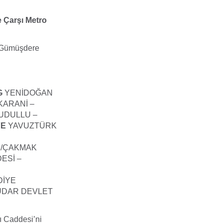
 Çarşı Metro
k Gümüşdere
G
YENİDOĞAN
KARANİ –
UDULLU –
YE
YAVUZTÜRK
R/ÇAKMAK
ESİ –
DİYE
ÜDAR DEVLET
 Caddesi’ni