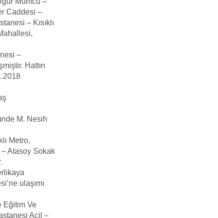
 Uğur Mumcu –
er Caddesi –
tanesi – Kısıklı
Mahallesi,
nesi –
iştir. Hattın
1.2018
aş
ünde M. Nesih
lı Metro,
z – Atasoy Sokak
.
rlikaya
i’ne ulaşımı
e Eğitim Ve
stanesi Acil –